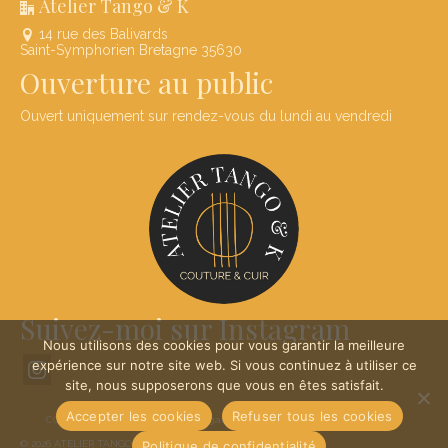
Atelier Tango & K
14 rue des Balivards
Saint-Symphorien Bretagne 35630
Ouverture au public
Ouvert uniquement sur rendez-vous du lundi au vendredi
Suivez-moi sur Instagram
Nous utilisons des cookies pour vous garantir la meilleure
expérience sur notre site web. Si vous continuez à utiliser ce
site, nous supposerons que vous en êtes satisfait.
Accepter les cookies
Refuser tous les cookies
CGV
Plan de site
Mentions légales
Politique de confidentialité
Politique de confidentialité
© 2026 ATELIER TANGO & K