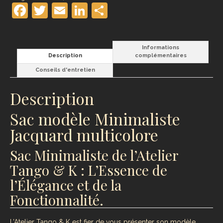
Facebook
Twitter
Email
LinkedIn
Partager
Informations
Description
complémentaires
Conseils d'entretien
Description
Sac modèle Minimaliste
Jacquard multicolore
Sac Minimaliste de l’Atelier
Tango & K : L’Essence de
l’Élégance et de la
Fonctionnalité.
L’Atelier Tango & K est fier de vous présenter son modèle