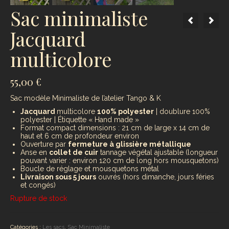
Sac minimaliste
Jacquard
multicolore
55,00
€
Sac modèle Minimaliste de l’atelier Tango & K
Jacquard
multicolore
100% polyester
| doublure 100%
polyester | Étiquette « Hand made »
Format compact dimensions : 21 cm de large x 14 cm de
haut et 6 cm de profondeur environ
Ouverture par
fermeture à glissière métallique
Anse en
collet de cuir
tannage végétal ajustable (longueur
pouvant varier : environ 120 cm de long hors mousquetons)
Boucle de réglage et mousquetons métal
Livraison sous 5 jours
ouvrés (hors dimanche, jours féries
et congés)
Rupture de stock
Catégories :
Les sacs
,
Sac Minimaliste