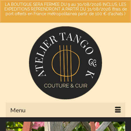
LA BOUTIQUE SERA FERMEE DU 9 au 30/08/2026 INCLUS. LES
EXPEDITIONS REPRENDRONT A PARTIR DU 31/08/2026 (frais de
port offerts en France métropolitaineà partir de 100 € d'achats )
Votre panier
-
0,00
€
Ignorer
Menu