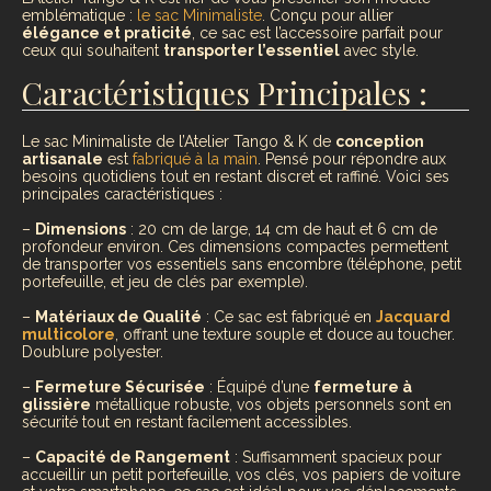
emblématique :
le sac Minimaliste
. Conçu pour allier
élégance et praticité
, ce sac est l’accessoire parfait pour
ceux qui souhaitent
transporter l’essentiel
avec style.
Caractéristiques Principales :
Le sac Minimaliste de l’Atelier Tango & K de
conception
artisanale
est
fabriqué à la main
. Pensé pour répondre aux
besoins quotidiens tout en restant discret et raffiné. Voici ses
principales caractéristiques :
–
Dimensions
: 20 cm de large, 14 cm de haut et 6 cm de
profondeur environ. Ces dimensions compactes permettent
de transporter vos essentiels sans encombre (téléphone, petit
portefeuille, et jeu de clés par exemple).
–
Matériaux de Qualité
: Ce sac est fabriqué en
Jacquard
multicolore
, offrant une texture souple et douce au toucher.
Doublure polyester.
–
Fermeture Sécurisée
: Équipé d’une
fermeture à
glissière
métallique robuste, vos objets personnels sont en
sécurité tout en restant facilement accessibles.
–
Capacité de Rangement
: Suffisamment spacieux pour
accueillir un petit portefeuille, vos clés, vos papiers de voiture