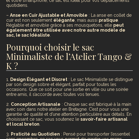
et votre smartphone, ce sac est idéal pour vos déplacements
quotidiens.
–
Anse en Cuir Ajustable et Amovible
: La anse en collet de
cuir est non seulement
élégante
, mais aussi
pratique
.
Réglable et amovible grâce à ses mousquetons, elle
peut
également être utilisée avec notre autre modèle de
sac, le sac Idéaliste
.
Pourquoi choisir le sac
Minimaliste de l’Atelier Tango &
K ?
1.
Design Élégant et Discret
: Le sac Minimaliste se distingue
par son design sobre et élégant, parfait pour toutes les
occasions. Que ce soit pour une sortie en ville ou une soirée
entre amis, il s’accorde avec toutes vos tenues.
2.
Conception Artisanale
: Chaque sac est fabriqué à la main
avec soin dans notre atelier en Bretagne. C’est pour vous une
garantie de qualité et d’une attention particulière aux détails. En
choisissant ce sac, vous soutenez le
savoir-faire artisanal
et local breton
.
3.
Praticité au Quotidien
: Pensé pour transporter l’essentiel
sans encombre, ce sac vous permet de garder vos mains