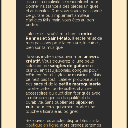
tissu et la créativité se rencontrent pour
donner naissance à des pièces uniques
et artisanales. Que vous soyez passionné
de guitare ou simplement amateur
d’articles faits main, vous êtes au bon
endroit.
L’atelier est situé à mi-chemin
entre
Rennes et Saint-Malo.
Il
est le reflet de
mes passions pour la couture, le cuir et,
bien sûr, la musique.
Je vous invite à découvrir mon
univers
créatif
.
Vous trouverez ici une belle
sélection de
sangles de guitare
en
cuir ou en tissu japonais, conçues pour
offrir confort et style aux musiciens. Mais
ce n’est pas tout ! L’atelier propose aussi
des
sacs
et de la
petite maroquinerie
: porte-cartes, portefeuilles et autres
accessoires du quotidien fabriqués avec
la même exigence de qualité et de
durabilité. Sans oublier les
bijoux en
cuir
, pour ceux qui aiment porter une
touche artisanale au poignet.
Retrouvez les articles disponibles sur la
boutique en ligne
, alors prenez le temps