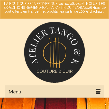
LA BOUTIQUE SERA FERMEE DU 9 au 30/08/2026 INCLUS. LES
EXPEDITIONS REPRENDRONT A PARTIR DU 31/08/2026 (frais de
port offerts en France métropolitaineà partir de 100 € d'achats )
Votre panier
-
0,00
€
Ignorer
Menu