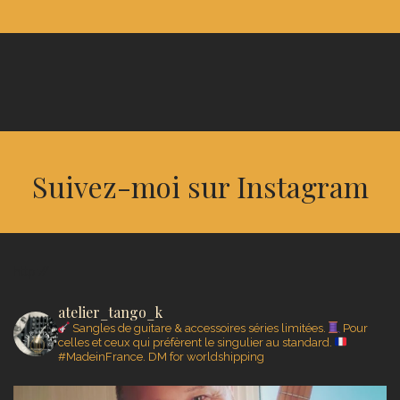
Suivez-moi sur Instagram
http://
atelier_tango_k
Sangles de guitare & accessoires séries limitées.
Pour
celles et ceux qui préfèrent le singulier au standard.
#MadeinFrance.
DM for worldshipping