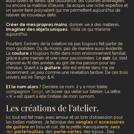
aussi divers et variés que l’assurance, les cuisines aménagées,
ou encore la maitrise d’œuvre. J’ai acquis une riche expertise et
un savoir-faire polyvalent qui me permettent aujourd’hui de
relever de nouveaux défis.
Créer de mes propres mains
, donner vie à des matières,
imaginer des objets uniques
… Voilà ce qui m’anime
aujourd’hui.
Pourtant, l’univers de la création n’a pas toujours fait partie de
mon quotidien. Ou du moins, pas de manière aussi évidente.
La
couture
a toujours flotté dans mon environnement familial,
grâce à une maman et une sœur passionnées. Le
cuir
, lui, s’est
imposé au fil des années, au gré de ma passion pour les
chevaux. Quant à la
guitare
, elle est entrée dans ma vie
récemment, un peu comme une révélation tardive. De ces trois
univers est né Tango & K.
Et le nom alors
? Derrière ce nom, il y a mon fidèle
compagnon
Tango
, un boxer qui veille sur l’atelier. La lettre
« K » est quant à elle l’initiale de mon surnom.
Les créations de l’atelier.
Ici, tout est fait main, avec amour et un brin d’obsession pour
les belles matières. Je fabrique des
sangles
et
accessoires
de guitare
en tissu et cuir, de la petite maroquinerie,
sacs
,
des
portefeuilles
, des
porte-cartes
, des bijoux… Des