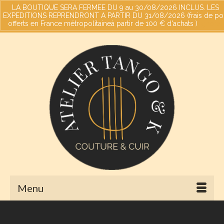
LA BOUTIQUE SERA FERMEE DU 9 au 30/08/2026 INCLUS. LES
EXPEDITIONS REPRENDRONT A PARTIR DU 31/08/2026 (frais de po
offerts en France métropolitaineà partir de 100 € d'achats )
Votre panier
-
0,00
€
Ignorer
Menu