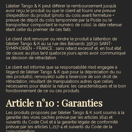
L’atelier Tango & K peut différer le remboursement jusqu’à
avoir reçu le produit ou que le client ait fourni une preuve
d’expédition du produit (photo du colis avant fermeture +
preuve de dépôt du colis tamponnée par la Poste ou le
transporteur comportant le numéro de colis), la date retenue
étant celle du premier de ces faits.
Le client doit renvoyer ou rendre le produit à l’attention de
l’atelier Tango & K au 14 rue des Balivards 35630 SAINT-
SYMPHORIEN – FRANCE ; sans retard excessif et, en tout état
de cause, au plus tard quatorze jours après avoir communiqué
sa décision de rétractation.
Le client est informé que sa responsabilité n’est engagée à
l’égard de l’atelier Tango & K que pour la dépréciation du ou
des produit(s), renvoyé(s) suite à l’exercice de son droit de
rétractation, résultant de manipulations autres que celles
nécessaires pour établir la nature, les caractéristiques et le bon
fonctionnement de ce ou ces produits.
Article n°10 : Garanties
Les produits proposés par l’atelier Tango & K sont soumis à la
garantie des vices cachés prévue par les articles 1641 et
suivants du Code Civil et à la garantie légale de conformité
prévue par les articles L.217-4 et suivants du Code de la
consommation.