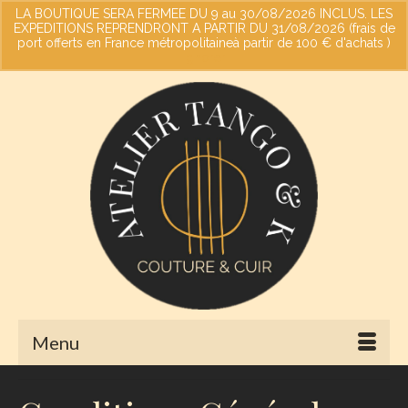
LA BOUTIQUE SERA FERMEE DU 9 au 30/08/2026 INCLUS. LES
EXPEDITIONS REPRENDRONT A PARTIR DU 31/08/2026 (frais de
port offerts en France métropolitaineà partir de 100 € d'achats )
Votre panier
-
0,00
€
Ignorer
Menu