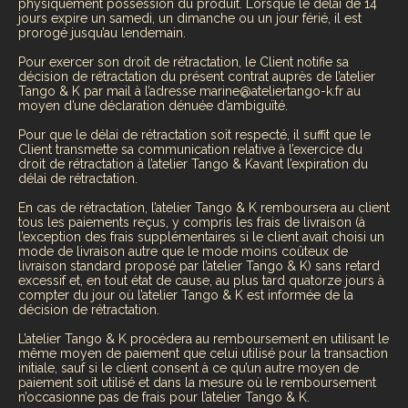
physiquement possession du produit. Lorsque le délai de 14
jours expire un samedi, un dimanche ou un jour férié, il est
prorogé jusqu’au lendemain.
Pour exercer son droit de rétractation, le Client notifie sa
décision de rétractation du présent contrat auprès de l’atelier
Tango & K par mail à l’adresse marine@ateliertango-k.fr au
moyen d’une déclaration dénuée d’ambiguïté.
Pour que le délai de rétractation soit respecté, il suffit que le
Client transmette sa communication relative à l’exercice du
droit de rétractation à l’atelier Tango & Kavant l’expiration du
délai de rétractation.
En cas de rétractation, l’atelier Tango & K remboursera au client
tous les paiements reçus, y compris les frais de livraison (à
l’exception des frais supplémentaires si le client avait choisi un
mode de livraison autre que le mode moins coûteux de
livraison standard proposé par l’atelier Tango & K) sans retard
excessif et, en tout état de cause, au plus tard quatorze jours à
compter du jour où l’atelier Tango & K est informée de la
décision de rétractation.
L’atelier Tango & K procédera au remboursement en utilisant le
même moyen de paiement que celui utilisé pour la transaction
initiale, sauf si le client consent à ce qu’un autre moyen de
paiement soit utilisé et dans la mesure où le remboursement
n’occasionne pas de frais pour l’atelier Tango & K.