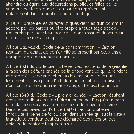
attendre eu égard aux déclarations publiques faites par le
vendeur, par le producteur ou par son représentant,
notamment dans la publicité ou l’étiquetage ;
2° Ou s’il présente les caractéristiques définies d’un commun
accord par les parties ou être propre à tout usage spécial
recherché par l’acheteur, porté à la connaissance du vendeur
et que ce dernier a accepté ».
Article L.217-12 du Code de la consommation : « L’action
résultant du défaut de conformité se prescrit par deux ans à
compter de la délivrance du bien. »
Article 1641 du Code civil : « Le vendeur est tenu de la garantie
à raison des défauts cachés de la chose vendue qui la rendent
impropre à l’usage auquel on la destine, ou qui diminuent
tellement cet usage que l’acheteur ne l’aurait pas acquise, ou
n’en aurait donné qu’un moindre prix, s’il les avait connus »
Article 1648 du Code civil, premier alinéa : « L’action résultant
des vices rédhibitoires doit être intentée par l’acquéreur dans
un délai de deux ans à compter de la découverte du vice.
Dans le cas prévu par l’article 1642-1, l’action doit être
introduite, à peine de forclusion, dans l’année qui suit la date à
laquelle le vendeur peut être déchargé des vices ou des
défauts de conformité apparents ».