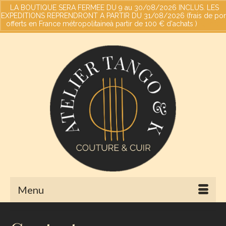
LA BOUTIQUE SERA FERMEE DU 9 au 30/08/2026 INCLUS. LES
EXPEDITIONS REPRENDRONT A PARTIR DU 31/08/2026 (frais de por
offerts en France métropolitaineà partir de 100 € d'achats )
Votre panier
-
0,00
€
Ignorer
Menu