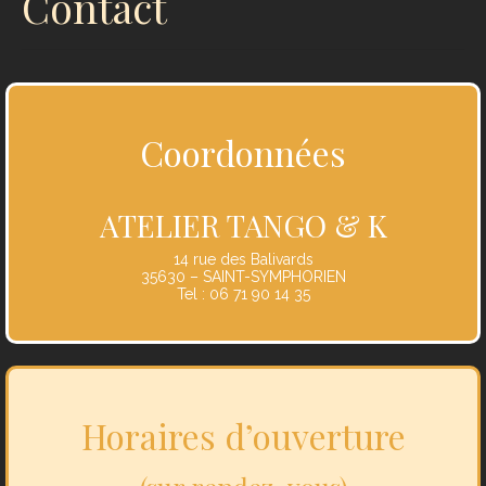
Contact
Coordonnées
ATELIER TANGO & K
14 rue des Balivards
35630 – SAINT-SYMPHORIEN
Tel : 06 71 90 14 35
Horaires d’ouverture