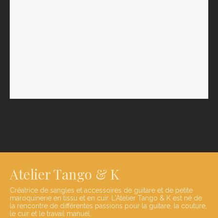
Atelier Tango & K
Créatrice de sangles et accessoires de guitare et de petite
maroquinerie en tissu et en cuir. L'Atelier Tango & K est né de
la rencontre de différentes passions pour la guitare, la couture,
le cuir et le travail manuel.