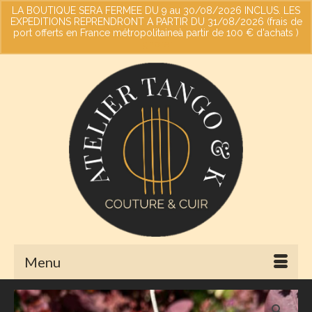
LA BOUTIQUE SERA FERMEE DU 9 au 30/08/2026 INCLUS. LES
EXPEDITIONS REPRENDRONT A PARTIR DU 31/08/2026 (frais de
port offerts en France métropolitaineà partir de 100 € d'achats )
Votre panier
-
0,00
€
Ignorer
Menu