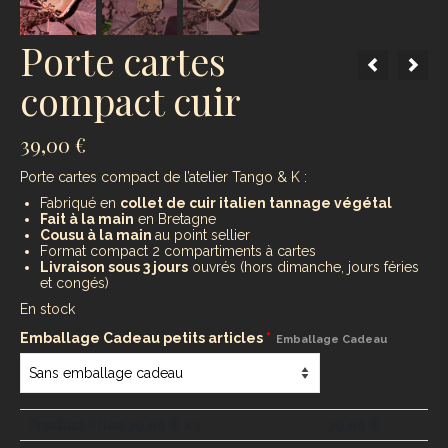
Porte cartes
compact cuir
39,00
€
Porte cartes compact de l’atelier Tango & K :
Fabriqué en
collet de cuir italien tannage végétal
Fait à la main
en Bretagne
Cousu à la main
au point sellier
Format compact 2 compartiments à cartes
Livraison sous 3 jours
ouvrés (hors dimanche, jours féries
et congés)
En stock
Emballage Cadeau petits articles
*
Emballage Cadeau
Product Price
39,00
€ x 1
39,00
€