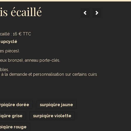
s écaillé
caillé : 16 € TTC
e upcyclé
s pièces).
ieux bronze), anneau porte-clés.
bles.
 à la demande et personnalisation sur certains cuirs
rpiqûre dorée
surpiqûre jaune
iqûre grise
surpiqûre violette
piqûre rouge