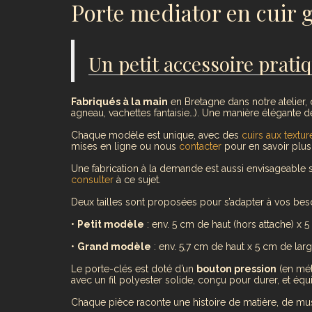
Porte mediator en cuir g
Un petit accessoire pratiq
Fabriqués à la main
en Bretagne dans notre atelier,
agneau, vachettes fantaisie…). Une manière élégante 
Chaque modèle est unique, avec des
cuirs aux textur
mises en ligne ou nous
contacter
pour en savoir plus
Une fabrication à la demande est aussi envisageable s
consulter
à ce sujet.
Deux tailles sont proposées pour s’adapter à vos beso
•
Petit modèle
: env. 5 cm de haut (hors attache) x 5
•
Grand modèle
: env. 5,7 cm de haut x 5 cm de larg
Le porte-clés est doté d’un
bouton pression
(en mét
avec un fil polyester solide, conçu pour durer, et éq
Chaque pièce raconte une histoire de matière, de musique