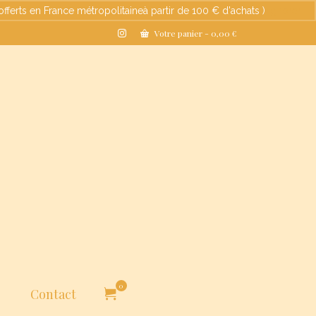
s en France métropolitaineà partir de 100 € d'achats )
Ignorer
Votre panier
-
0,00
€
0
Contact