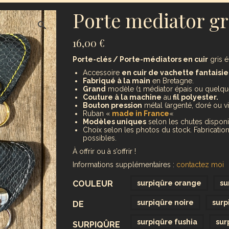
Porte mediator gri
16,00
€
Porte-clés / Porte-médiators en cuir
gris é
Accessoire
en cuir de vachette fantaisi
Fabriqué à la main
en Bretagne.
G
rand
modèle (1 médiator épais ou quelque
Couture à la machine
au
fil polyester.
Bouton pression
métal (argenté, doré ou v
Ruban «
made in France
«
Modèles uniques
selon les chutes disponi
Choix selon les photos du stock. Fabrication
possibles.
À offrir ou à s’offrir !
Informations supplémentaires :
contactez moi
COULEUR
surpiqûre orange
su
surpiqûre noire
surp
DE
surpiqûre fushia
sur
SURPIQÛRE