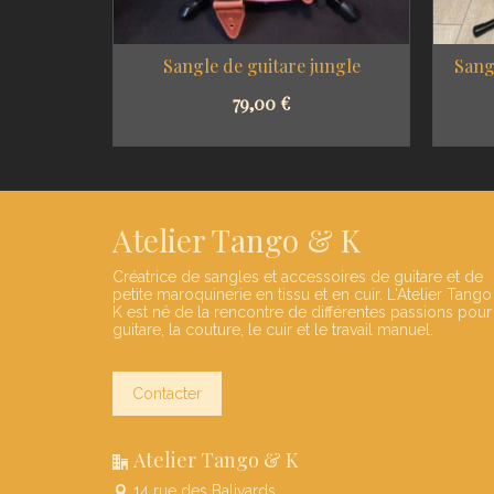
’olivier
Sangle de guitare jungle
Sang
79,00
€
NS
SELECT OPTIONS
Atelier Tango & K
Créatrice de sangles et accessoires de guitare et de
petite maroquinerie en tissu et en cuir. L'Atelier Tango
K est né de la rencontre de différentes passions pour
guitare, la couture, le cuir et le travail manuel.
Contacter
Atelier Tango & K
14 rue des Balivards