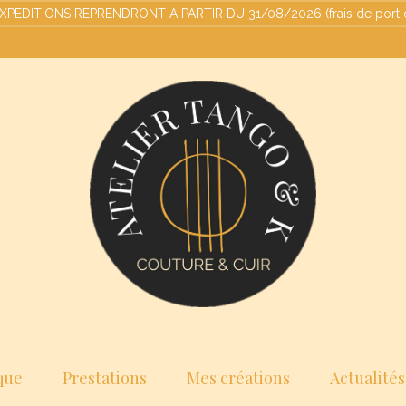
ITIONS REPRENDRONT A PARTIR DU 31/08/2026 (frais de port offert
que
Prestations
Mes créations
Actualités