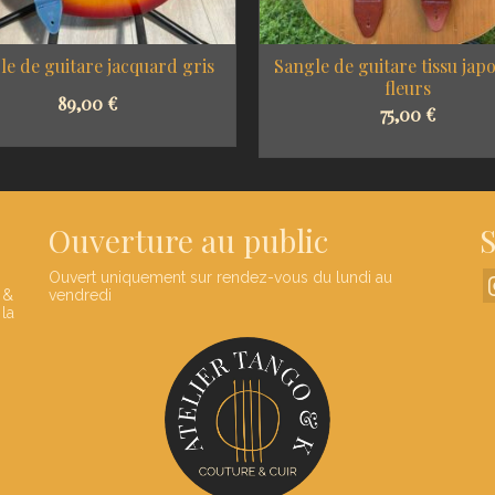
le de guitare jacquard gris
Sangle de guitare tissu japo
fleurs
89,00
€
75,00
€
SELECT OPTIONS
SELECT OPTIONS
Ouverture au public
S
Ouvert uniquement sur rendez-vous du lundi au
 &
vendredi
 la