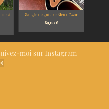
nais à
Sangle de guitare Bleu d’Azur
Sangle 
89,00
€
SELECT OPTIONS
S
uivez-moi sur Instagram