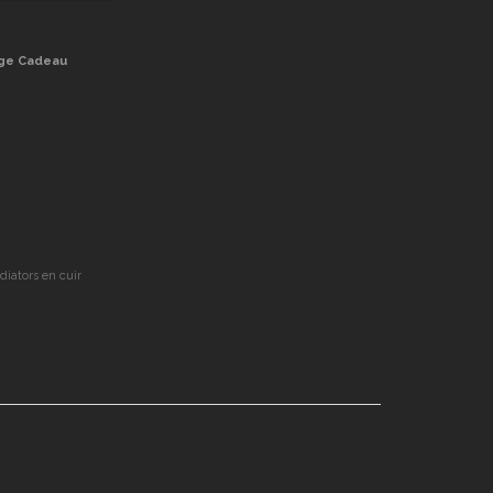
ge Cadeau
iators en cuir
er