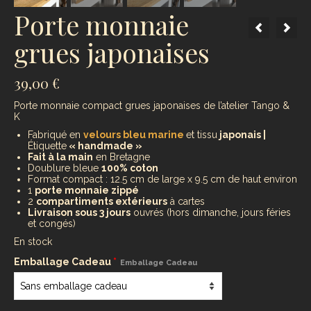
Porte monnaie
grues japonaises
39,00
€
Porte monnaie compact grues japonaises de l’atelier Tango &
K
Fabriqué en
velours bleu marine
et tissu
japonais |
Étiquette
« handmade »
Fait à la main
en Bretagne
Doublure bleue
100% coton
Format compact : 12.5 cm de large x 9.5 cm de haut environ
1
porte monnaie zippé
2
compartiments extérieurs
à cartes
Livraison sous 3 jours
ouvrés (hors dimanche, jours féries
et congés)
En stock
Emballage Cadeau
*
Emballage Cadeau