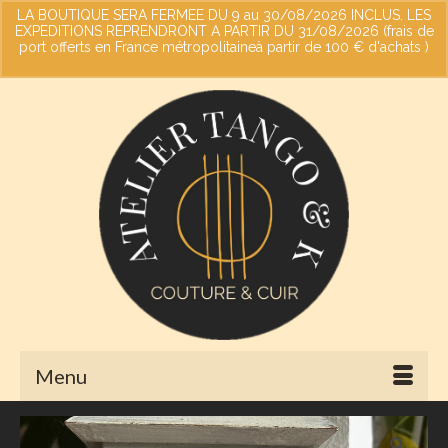
LA BOUTIQUE SERA FERMEE DU 9 au 30/08/2026 INCLUS. LES
EXPEDITIONS REPRENDRONT A PARTIR DU 31/08/2026 (frais de
port offerts en France métropolitaineà partir de 100 € d'achats )
Votre panier
-
0,00
€
Ignorer
Menu