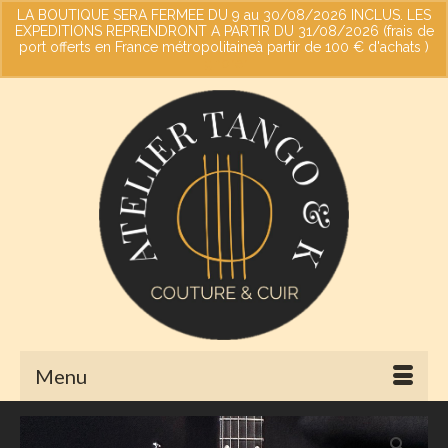
LA BOUTIQUE SERA FERMEE DU 9 au 30/08/2026 INCLUS. LES
EXPEDITIONS REPRENDRONT A PARTIR DU 31/08/2026 (frais de
port offerts en France métropolitaineà partir de 100 € d'achats )
Votre panier
-
0,00
€
Ignorer
Menu