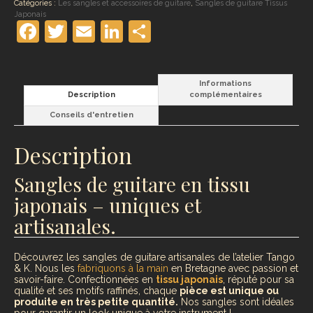
Catégories :
Les sangles et accessoires de guitare
,
Sangles de guitare Tissus
Japonais
Facebook
Twitter
Email
LinkedIn
Partager
Informations
Description
complémentaires
Conseils d'entretien
Description
Sangles de guitare en tissu
japonais – uniques et
artisanales.
Découvrez les sangles de guitare artisanales de l’atelier Tango
& K. Nous les
fabriquons à la main
en Bretagne avec passion et
savoir-faire. Confectionnées en
tissu japonais
, réputé pour sa
qualité et ses motifs raffinés, chaque
pièce est unique ou
produite en très petite quantité.
Nos sangles sont idéales
pour garantir un look unique à votre instrument !