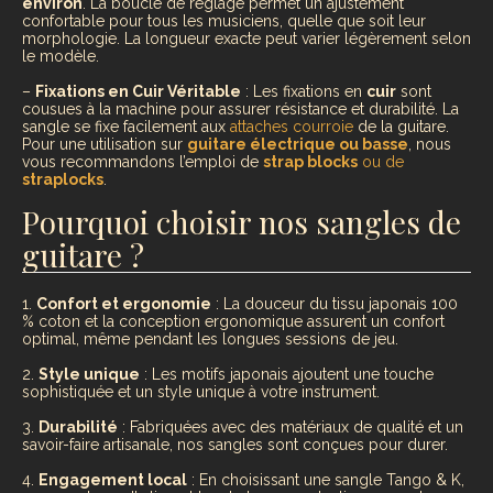
environ
. La boucle de réglage permet un ajustement
confortable pour tous les musiciens, quelle que soit leur
morphologie. La longueur exacte peut varier légèrement selon
le modèle.
–
Fixations en Cuir Véritable
: Les fixations en
cuir
sont
cousues à la machine pour assurer résistance et durabilité. La
sangle se fixe facilement aux
attaches courroie
de la guitare.
Pour une utilisation sur
guitare électrique ou basse
, nous
vous recommandons l’emploi de
strap blocks
ou de
straplocks
.
Pourquoi choisir nos sangles de
guitare ?
1.
Confort et ergonomie
: La douceur du tissu japonais 100
% coton et la conception ergonomique assurent un confort
optimal, même pendant les longues sessions de jeu.
2.
Style unique
: Les motifs japonais ajoutent une touche
sophistiquée et un style unique à votre instrument.
3.
Durabilité
: Fabriquées avec des matériaux de qualité et un
savoir-faire artisanale, nos sangles sont conçues pour durer.
4.
Engagement local
: En choisissant une sangle Tango & K,