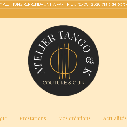
ITIONS REPRENDRONT A PARTIR DU 31/08/2026 (frais de port offert
que
Prestations
Mes créations
Actualités