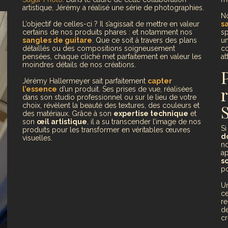
artistique, Jérémy a réalisé une série de photographies.
No
L’objectif de celles-ci ? Il s’agissait de mettre en valeur
sa
certains de nos produits phares : et notamment nos
sp
sangles de guitare
. Que ce soit à travers des plans
un
détaillés ou des compositions soigneusement
co
pensées, chaque cliché met parfaitement en valeur les
at
moindres détails de nos créations.
Jérémy Hallermeyer sait parfaitement
capter
l’essence
d’un produit. Ses prises de vue, réalisées
dans son studio professionnel ou sur le lieu de votre
choix, révèlent la beauté des textures, des couleurs et
des matériaux. Grâce à son
expertise technique
et
son
œil artistique
, il a su transcender l’image de nos
S
produits pour les transformer en véritables œuvres
d
visuelles.
n
a
s
po
U
ce
re
de
cr