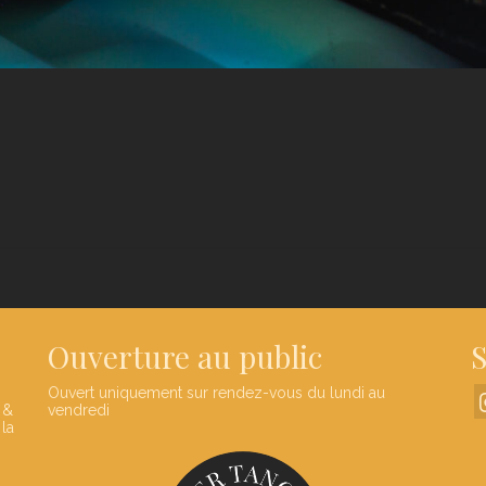
Ouverture au public
S
Ouvert uniquement sur rendez-vous du lundi au
 &
vendredi
 la