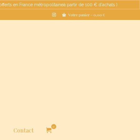
s en France métropolitaineà partir de 100 € d'achats )
Ignorer
Votre panier
-
0,00
€
0
Contact