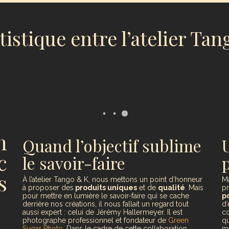
tistique entre l’atelier Ta
n
Quand l’objectif sublime
U
c
le savoir-faire
s
À l’atelier Tango & K, nous mettons un point d’honneur
Ma
à proposer des
produits uniques
et de
qualité
. Mais
pr
pour mettre en lumière le savoir-faire qui se cache
p
derrière nos créations, il nous fallait un regard tout
d’
aussi expert : celui de Jérémy Hallermeyer. Il est
co
photographe professionnel et fondateur de
Green
qu
Sugar Photo
. Dans le cadre de cette collaboration
m