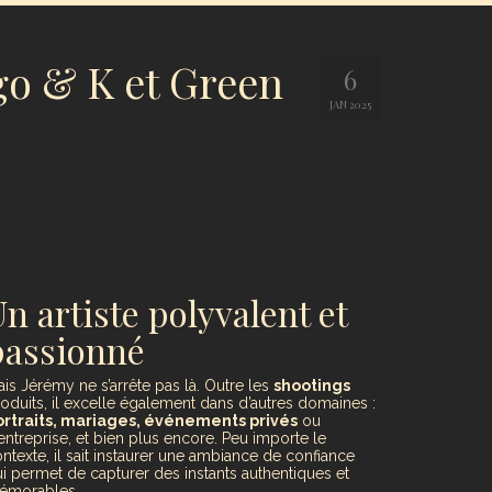
ngo & K et Green
6
JAN 2025
n artiste polyvalent et
passionné
is Jérémy ne s’arrête pas là. Outre les
shootings
oduits, il excelle également dans d’autres domaines :
ortraits, mariages, événements privés
ou
entreprise, et bien plus encore. Peu importe le
ntexte, il sait instaurer une ambiance de confiance
i permet de capturer des instants authentiques et
émorables.