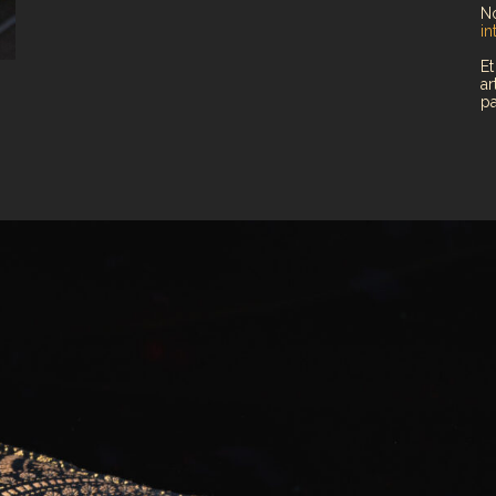
No
in
Et
ar
pa