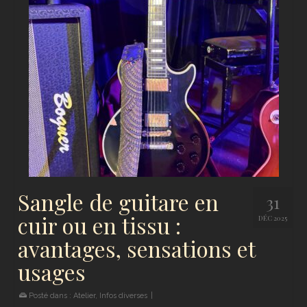
Sangle de guitare en
31
cuir ou en tissu :
DÉC 2025
avantages, sensations et
usages
Posté dans :
Atelier
,
Infos diverses
|