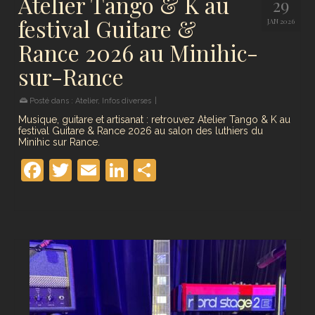
Atelier Tango & K au
29
festival Guitare &
JAN 2026
Rance 2026 au Minihic-
sur-Rance
Posté dans :
Atelier
,
Infos diverses
|
Musique, guitare et artisanat : retrouvez Atelier Tango & K au
festival Guitare & Rance 2026 au salon des luthiers du
Minihic sur Rance.
Facebook
Twitter
Email
LinkedIn
Partager