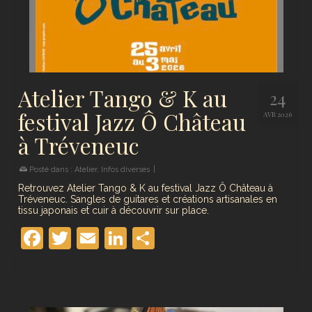
Atelier Tango & K au
24
festival Jazz Ô Château
AVR 2026
à Tréveneuc
Posté dans :
Atelier
,
Infos diverses
|
Retrouvez Atelier Tango & K au festival Jazz Ô Château à
Tréveneuc. Sangles de guitares et créations artisanales en
tissu japonais et cuir à découvrir sur place.
Facebook
Twitter
Email
LinkedIn
Partager