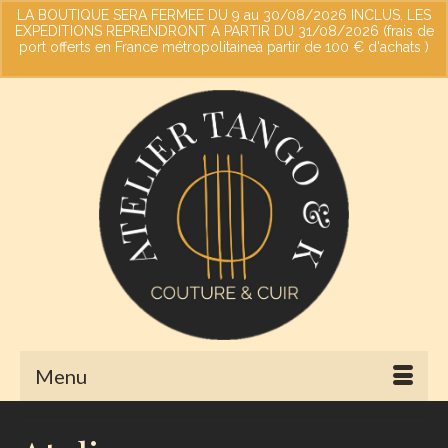
LA BOUTIQUE SERA FERMEE DU 9 au 30/08/2026 INCLUS. LES
EXPEDITIONS REPRENDRONT A PARTIR DU 31/08/2026 (frais de
port offerts en France métropolitaineà partir de 100 € d'achats )
Votre panier
-
0,00
€
Ignorer
Menu