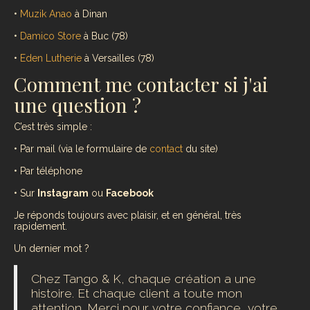
•
Muzik Anao
à Dinan
•
Damico Store
à Buc (78)
•
Eden Lutherie
à Versailles (78)
Comment me contacter si j'ai
une question ?
C’est très simple :
• Par
mail
(via le formulaire de
contact
du site)
• Par
téléphone
• Sur
Instagram
ou
Facebook
Je réponds toujours avec plaisir, et en général, très
rapidement.
Un dernier mot ?
Chez Tango & K, chaque création a une
histoire. Et chaque client a toute mon
attention. Merci pour votre confiance, votre