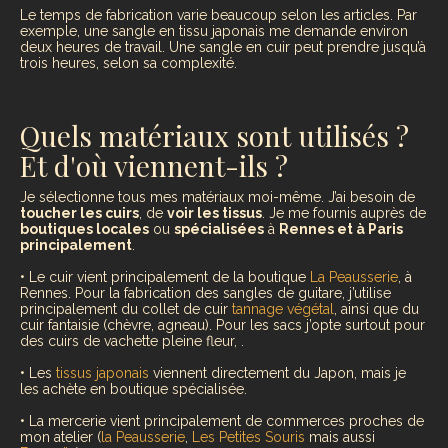
Le temps de fabrication varie beaucoup selon les articles. Par
exemple, une sangle en tissu japonais me demande environ
deux heures de travail. Une sangle en cuir peut prendre jusqu’à
trois heures, selon sa complexité.
Quels matériaux sont utilisés ?
Et d'où viennent-ils ?
Je sélectionne tous mes matériaux moi-même. J’ai besoin de
toucher les cuirs
, de
voir les tissus
. Je me fournis auprès de
boutiques locales
ou
spécialisées
à
Rennes et à Paris
principalement
.
• Le
cuir
vient principalement de la boutique
La Peausserie
, à
Rennes. Pour la fabrication des sangles de guitare, j’utilise
principalement du collet de cuir
tannage végétal
, ainsi que du
cuir fantaisie (chèvre, agneau). Pour les sacs j’opte surtout pour
des cuirs de vachette pleine fleur, .
• Les
tissus japonais
viennent directement du Japon, mais je
les achète en boutique spécialisée.
• La
mercerie
vient principalement de commerces proches de
mon atelier (
la Peausserie
,
Les Petites Souris
mais aussi