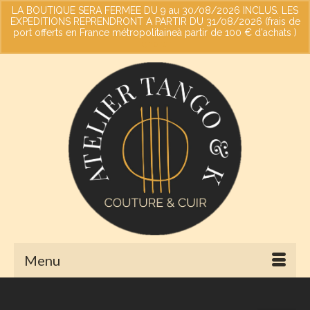
LA BOUTIQUE SERA FERMEE DU 9 au 30/08/2026 INCLUS. LES
EXPEDITIONS REPRENDRONT A PARTIR DU 31/08/2026 (frais de
port offerts en France métropolitaineà partir de 100 € d'achats )
Votre panier
-
0,00
€
Ignorer
Menu