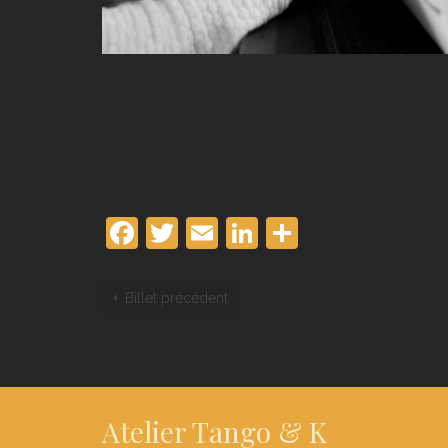
Facebook
Twitter
Email
LinkedIn
Partager
Billet précédent
Atelier Tango & K