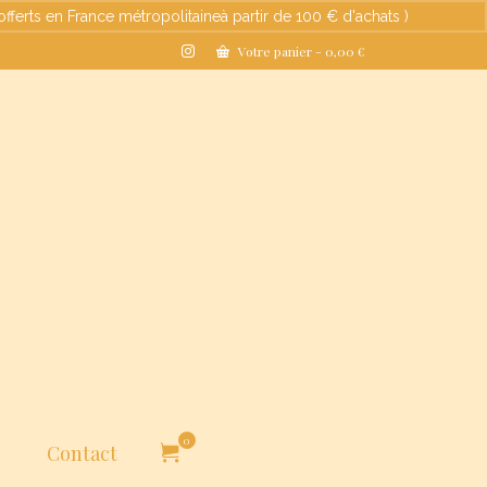
s en France métropolitaineà partir de 100 € d'achats )
Ignorer
Votre panier
-
0,00
€
0
Contact