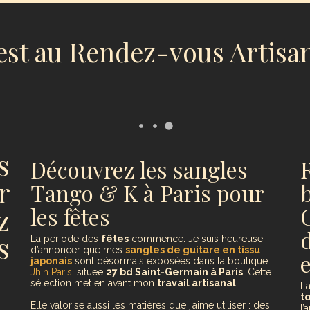
est au Rendez-vous Artisan
s
Découvrez les sangles
r
Tango & K à Paris pour
z
les fêtes
s
La période des
fêtes
commence. Je suis heureuse
d’annoncer que mes
sangles de guitare en tissu
japonais
sont désormais exposées dans la boutique
Jhin Paris
, située
27 bd Saint-Germain à Paris
. Cette
sélection met en avant mon
travail artisanal
.
L
t
Elle valorise aussi les matières que j’aime utiliser : des
l’