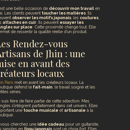
est une belle occasion de
découvrir mon travail
en
ai. Les clients peuvent
toucher les matières
. Ils
euvent
observer les motifs japonais
, les
coutures
,
es
attaches en cuir
. Ils peuvent
essayer les
angles sur place
. Cette proximité change tout. Elle
rmet de ressentir la qualité réelle d’un produit.
Les Rendez-vous
rtisans de Jhin : une
mise en avant des
créateurs locaux
in Paris
met en avant les créateurs locaux. La
utique défend le
fait-main
, le travail soigné et les
tites séries.
 suis fière de faire partie de cette sélection. Mes
ngles s’intègrent parfaitement dans cet univers. Elles
pportent une
touche musicale
et
artisanale
à la
utique.
i vous cherchez une
idée cadeau
pour un guitariste,
s sangles en
tissu japonais
sont un choix fort. Elles