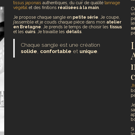
tissus japonais
authentiques, du cuir de qualité
tannage
végétal
et des finitions
réalisées à la main
.
C’
vr
Je propose chaque sangle en
petite série
. Je coupe,
p
j’assemble et je couds chaque pièce dans mon
atelier
l
en Bretagne
. Je prends le temps de choisir les
tissus
s
et les
cuirs
. Je travaille les
détails
.
pe
Chaque sangle est une création
solide
,
confortable
et
unique
.
A
Jh
bo
pe
Je
sa
a
bo
S
le