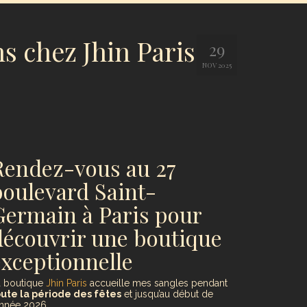
s chez Jhin Paris
29
NOV 2025
Rendez-vous au 27
boulevard Saint-
Germain à Paris pour
découvrir une boutique
exceptionnelle
a boutique
Jhin Paris
accueille mes sangles pendant
oute la période des fêtes
et jusqu’au début de
année 2026.