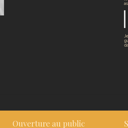
a
Je
gu
da
Ouverture au public
S