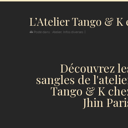
L’Atelier Tango & K 
Posté dans :
Atelier
,
Infos diverses
|
Découvrez le
sangles de l'atelie
Tango & K che
Jhin Pari