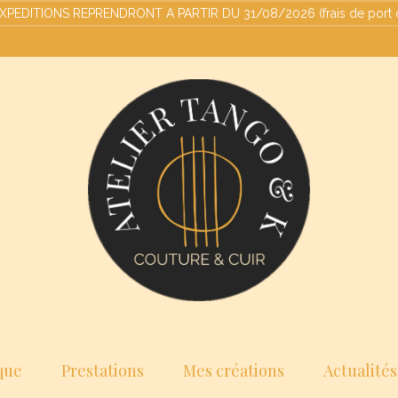
ITIONS REPRENDRONT A PARTIR DU 31/08/2026 (frais de port offert
que
Prestations
Mes créations
Actualités