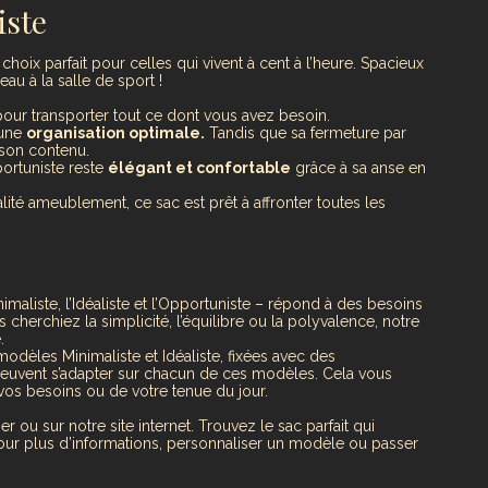
iste
choix parfait pour celles qui vivent à cent à l’heure. Spacieux
eau à la salle de sport !
our transporter tout ce dont vous avez besoin.
 une
organisation optimale.
Tandis que sa fermeture par
son contenu.
portuniste reste
élégant et confortable
grâce à sa anse en
lité ameublement, ce sac est prêt à affronter toutes les
maliste, l’Idéaliste et l’Opportuniste – répond à des besoins
 cherchiez la simplicité, l’équilibre ou la polyvalence, notre
.
odèles Minimaliste et Idéaliste, fixées avec des
peuvent s’adapter sur chacun de ces modèles. Cela vous
vos besoins ou de votre tenue du jour.
ou sur notre site internet. Trouvez le sac parfait qui
Pour plus d’informations, personnaliser un modèle ou passer