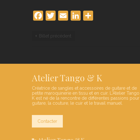
Facebook
Twitter
Email
LinkedIn
Partager
Billet précédent
Atelier Tango & K
Créatrice de sangles et accessoires de guitare et de
petite maroquinerie en tissu et en cuir. L'Atelier Tango
K est né de la rencontre de différentes passions pour
guitare, la couture, le cuir et le travail manuel.
Contacter
Atelier Tango & K