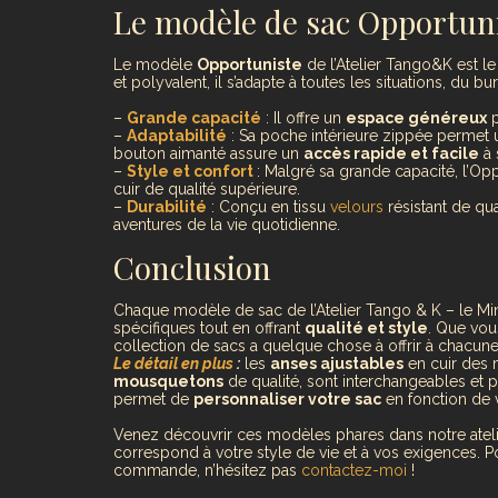
Le modèle de sac Opportun
Le modèle
Opportuniste
de l’Atelier Tango&K est le 
et polyvalent, il s’adapte à toutes les situations, du bur
–
Grande capacité
: Il offre un
espace généreux
p
–
Adaptabilité
: Sa poche intérieure zippée permet
bouton aimanté assure un
accès rapide et facile
à 
–
Style et confort
: Malgré sa grande capacité, l’Op
cuir de qualité supérieure.
–
Durabilité
: Conçu en tissu
velours
résistant de qua
aventures de la vie quotidienne.
Conclusion
Chaque modèle de sac de l’Atelier Tango & K – le Mini
spécifiques tout en offrant
qualité et style
. Que vous
collection de sacs a quelque chose à offrir à chacune
Le détail en plus
:
les
anses ajustables
en cuir des m
mousquetons
de qualité, sont interchangeables et 
permet de
personnaliser votre sac
en fonction de 
Venez découvrir ces modèles phares dans notre atelier 
correspond à votre style de vie et à vos exigences. 
commande, n’hésitez pas
contactez-moi
!