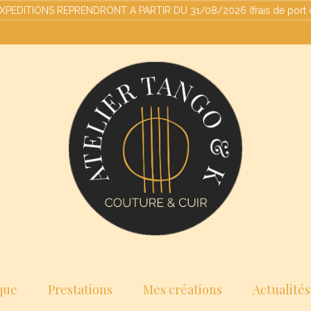
ITIONS REPRENDRONT A PARTIR DU 31/08/2026 (frais de port offert
que
Prestations
Mes créations
Actualités