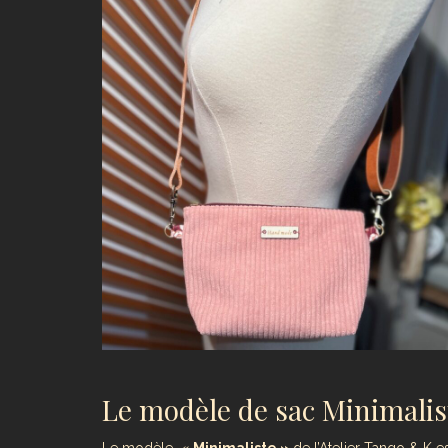
Le modèle de sac Minimalis
Le modèle «
Minimaliste »
de l’Atelier Tango & K es