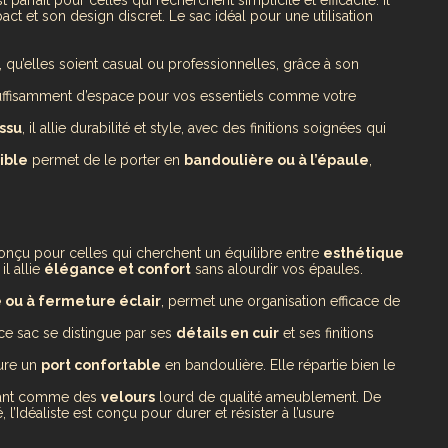
ct et son design discret. Le sac idéal pour une utilisation
, qu’elles soient casual ou professionnelles, grâce à son
e suffisamment d’espace pour vos essentiels comme votre
issu
, il allie durabilité et style, avec des finitions soignées qui
ible
permet de le porter en
bandoulière ou à l’épaule
,
conçu pour celles qui cherchent un équilibre entre
esthétique
il allie
élégance et confort
sans alourdir vos épaules.
 ou à fermeture éclair
, permet une organisation efficace de
 ce sac se distingue par ses
détails en cuir
et ses finitions
sure un
port confortable
en bandoulière. Elle répartie bien le
istant comme des
velours
lourd de qualité ameublement. De
 l’Idéaliste est conçu pour durer et résister à l’usure