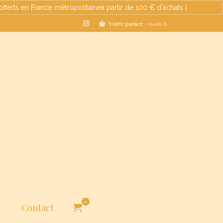
s en France métropolitaineà partir de 100 € d'achats )
Ignorer
Votre panier
-
0,00
€
0
Contact