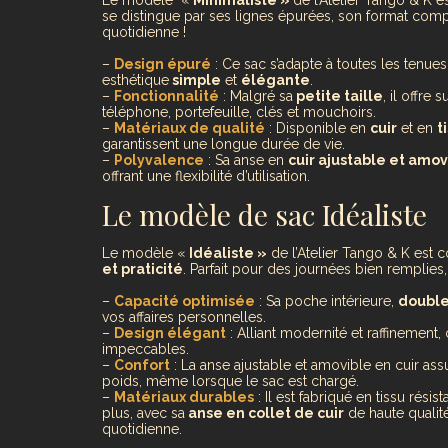
se distingue par ses lignes épurées, son format compa
quotidienne !
–
Design épuré
: Ce sac s’adapte à toutes les tenues
esthétique
simple
et
élégante
.
–
Fonctionnalité
: Malgré sa
petite taille
, il offr
téléphone, portefeuille, clés et mouchoirs.
–
Matériaux de qualité
: Disponible en
cuir
et en
t
garantissent une longue durée de vie.
–
Polyvalence
: Sa anse en
cuir ajustable et amov
offrant une flexibilité d’utilisation.
Le modèle de sac Idéaliste
Le modèle «
Idéaliste »
de l’Atelier Tango & K est 
et praticité
. Parfait pour des journées bien remplies, 
–
Capacité optimisée
: Sa poche intérieure,
double
vos affaires personnelles.
–
Design élégant
: Alliant modernité et raffinement,
impeccables.
–
Confort
: La anse ajustable et amovible en cuir as
poids, même lorsque le sac est chargé.
–
Matériaux durables
: Il est fabriqué en tissu rés
plus, avec sa
anse en collet de cuir
de haute qualité,
quotidienne.