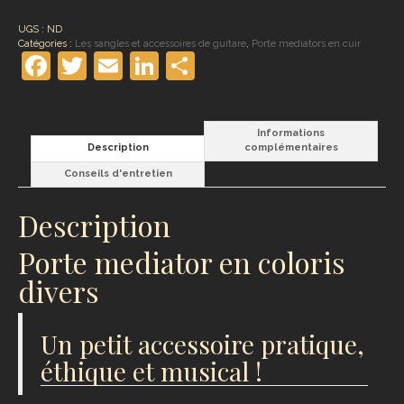
UGS :
ND
Catégories :
Les sangles et accessoires de guitare
,
Porte mediators en cuir
Facebook
Twitter
Email
LinkedIn
Partager
Informations
Description
complémentaires
Conseils d'entretien
Description
Porte mediator en coloris
divers
Un petit accessoire pratique,
éthique et musical !