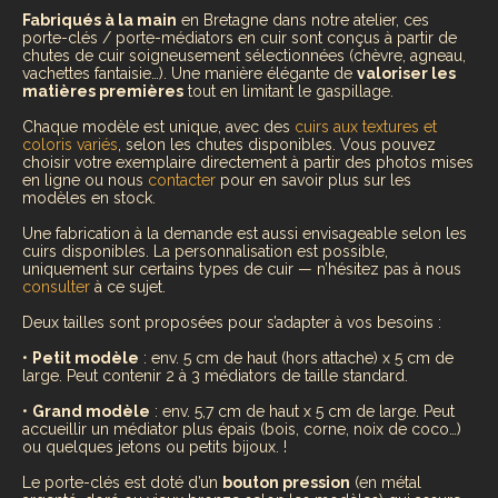
Fabriqués à la main
en Bretagne dans notre atelier, ces
porte-clés / porte-médiators en cuir sont conçus à partir de
chutes de cuir soigneusement sélectionnées (chèvre, agneau,
vachettes fantaisie…). Une manière élégante de
valoriser les
matières premières
tout en limitant le gaspillage.
Chaque modèle est unique, avec des
cuirs aux textures et
coloris variés
, selon les chutes disponibles. Vous pouvez
choisir votre exemplaire directement à partir des photos mises
en ligne ou nous
contacter
pour en savoir plus sur les
modèles en stock.
Une fabrication à la demande est aussi envisageable selon les
cuirs disponibles. La personnalisation est possible,
uniquement sur certains types de cuir — n’hésitez pas à nous
consulter
à ce sujet.
Deux tailles sont proposées pour s’adapter à vos besoins :
•
Petit modèle
: env. 5 cm de haut (hors attache) x 5 cm de
large. Peut contenir 2 à 3 médiators de taille standard.
•
Grand modèle
: env. 5,7 cm de haut x 5 cm de large. Peut
accueillir un médiator plus épais (bois, corne, noix de coco…)
ou quelques jetons ou petits bijoux. !
Le porte-clés est doté d’un
bouton pression
(en métal