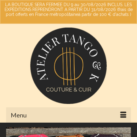
LA BOUTIQUE SERA FERMEE DU 9 au 30/08/2026 INCLUS. LES
EXPEDITIONS REPRENDRONT A PARTIR DU 31/08/2026 (frais de
port offerts en France métropolitaineà partir de 100 € d'achats )
Votre panier
-
0,00
€
Ignorer
Menu