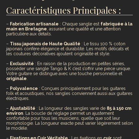
Caractéristiques Principales :
–
Fabrication artisanale
: Chaque sangle est
fabriquée à la
main en Bretagne
, assurant une qualité et une attention
particulière aux détails.
–
Tissu japonais de Haute Qualité
: Le tissu 100 % coton
japonais confère élégance et durabilité. Les motifs délicats et
les coutures décoratives ajoutent originalité et style.
–
Exclusivité
: En raison de la production en petites séries,
posséder une sangle Tango & K c’est s’offrir une pièce unique.
Votre guitare se distingue avec une touche personnelle et
originale
.
–
Polyvalence
: Conçues principalement pour les guitares
folk et acoustiques, nos sangles conviennent aussi aux guitares
électriques.
–
Ajustabilité
: La longueur des sangles varie de
85 à 150 cm
environ
. La boucle de réglage permet un ajustement
confortable pour tous les musiciens, quelle que soit leur
morphologie. La longueur exacte peut varier légèrement selon
le modèle.
–
Fixations en Cuir Véritable
: Les fixations en
cuir
sont