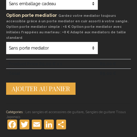
Option porte mediatior
Gardez votre mediator toujours
accessible grâce à un porte mediator en cuir assorti à votre sangle.
Option porte mediator simple : +6 € Option porte mediator avec
initiales frappées au marteau : +8 € Adapté aux mediators de taille
standard
Product Price
89,00
€ x 1
89,00
€
Total
89,00
€
quantité
AJOUTER AU PANIER
de
Sangle
de
guitare
fleurie
Catégories :
Les sangles et accessoires de guitare
,
Sangles de guitare Tissus
noire
Japonais
Facebook
Twitter
Email
LinkedIn
Partager