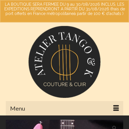
LA BOUTIQUE SERA FERMEE DU 9 au 30/08/2026 INCLUS. LES
EXPEDITIONS REPRENDRONT A PARTIR DU 31/08/2026 (frais de
port offerts en France métropolitaineà partir de 100 € d'achats )
Votre panier
-
0,00
€
Ignorer
Menu