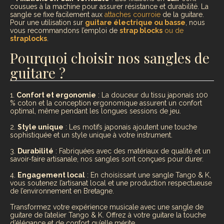
cousues à la machine pour assurer résistance et durabilité. La
sangle se fixe facilement aux
attaches courroie
de la guitare.
Pour une utilisation sur
guitare électrique ou basse
, nous
vous recommandons l’emploi de
strap blocks
ou de
straplocks
.
Pourquoi choisir nos sangles de
guitare ?
1.
Confort et ergonomie
: La douceur du tissu japonais 100
% coton et la conception ergonomique assurent un confort
optimal, même pendant les longues sessions de jeu.
2.
Style unique
: Les motifs japonais ajoutent une touche
sophistiquée et un style unique à votre instrument.
3.
Durabilité
: Fabriquées avec des matériaux de qualité et un
savoir-faire artisanale, nos sangles sont conçues pour durer.
4.
Engagement local
: En choisissant une sangle Tango & K,
vous soutenez l’artisanat local et une production respectueuse
de l’environnement en Bretagne.
Transformez votre expérience musicale avec une sangle de
guitare de l’atelier Tango & K. Offrez à votre guitare la touche
d’élégance et de confort qu’elle mérite.