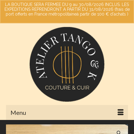
LA BOUTIQUE SERA FERMEE DU 9 au 30/08/2026 INCLUS. LES
EXPEDITIONS REPRENDRONT A PARTIR DU 31/08/2026 (frais de
port offerts en France métropolitaineà partir de 100 € d'achats )
Votre panier
-
0,00
€
Ignorer
Menu