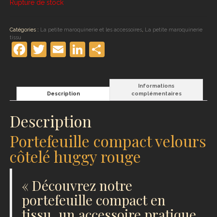
Rupture de stock
Catégories :
La petite maroquinerie et les accessoires
,
La petite maroquinerie
tissu
Facebook
Twitter
Email
LinkedIn
Partager
Informations
Description
complémentaires
Description
Portefeuille compact velours
côtelé huggy rouge
« Découvrez notre
portefeuille compact en
tissu, un accessoire pratique