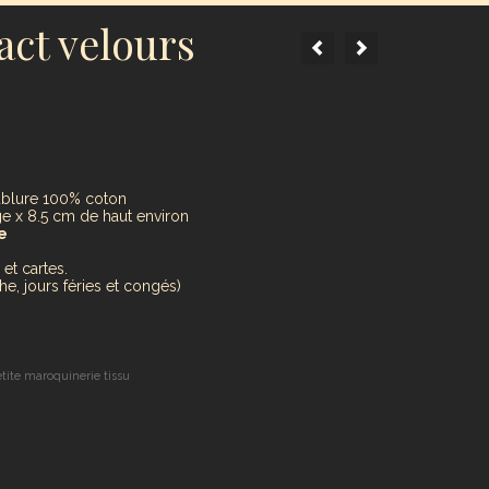
act velours
blure 100% coton
e x 8.5 cm de haut environ
e
et cartes.
e, jours féries et congés)
tite maroquinerie tissu
er