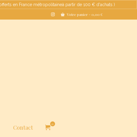
s en France métropolitaineà partir de 100 € d'achats )
Ignorer
Votre panier
-
0,00
€
0
Contact