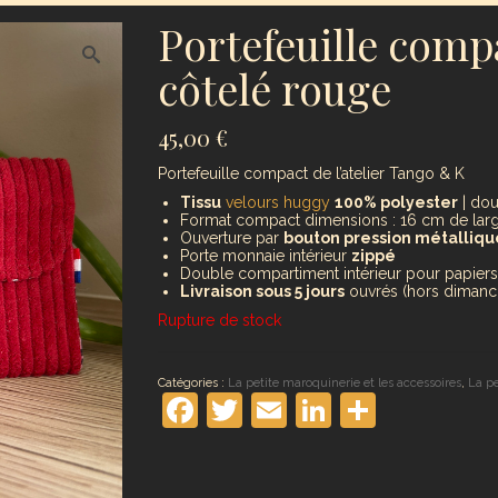
Portefeuille comp
côtelé rouge
45,00
€
Portefeuille compact de l’atelier Tango & K
Tissu
velours huggy
100% polyester
| dou
Format compact dimensions : 16 cm de larg
Ouverture par
bouton pression métalliqu
Porte monnaie intérieur
zippé
Double compartiment intérieur pour papiers 
Livraison sous 5 jours
ouvrés (hors dimanch
Rupture de stock
Catégories :
La petite maroquinerie et les accessoires
,
La pe
Facebook
Twitter
Email
LinkedIn
Partag