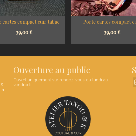
e cartes compact cuir tabac
Porte cartes compact c
39,00
€
39,00
€
SELECT OPTIONS
SELECT OPTIONS
Ouverture au public
S
Ouvert uniquement sur rendez-vous du lundi au
 &
vendredi
 la