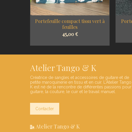
uir fauve
Portefeuille compact tissu vert à
Port
feuilles
45,00
€
NS
SELECT OPTIONS
Atelier Tango & K
Créatrice de sangles et accessoires de guitare et de
petite maroquinerie en tissu et en cuir. L'Atelier Tango
K est né de la rencontre de différentes passions pour
guitare, la couture, le cuir et le travail manuel.
Contacter
Atelier Tango & K