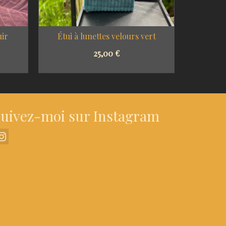
uir
Étui à lunettes velours vert
Étui à 
25,00
€
SELECT OPTIONS
S
uivez-moi sur Instagram