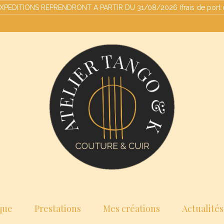
ITIONS REPRENDRONT A PARTIR DU 31/08/2026 (frais de port offert
que
Prestations
Mes créations
Actualités