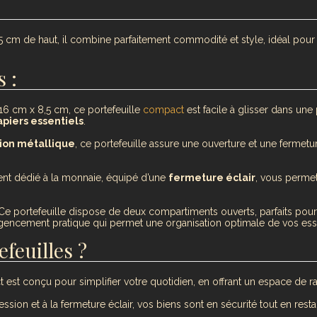
 cm de haut, il combine parfaitement commodité et style, idéal pour c
 :
16 cm x 8,5 cm, ce portefeuille
compact
est facile à glisser dans une
apiers essentiels
.
ion métallique
, ce portefeuille assure une ouverture et une fermetu
nt dédié à la monnaie, équipé d’une
fermeture éclair
, vous permet
Ce portefeuille dispose de deux compartiments ouverts, parfaits pour r
gencement pratique qui permet une organisation optimale de vos esse
feuilles ?
 est conçu pour simplifier votre quotidien, en offrant un espace de 
sion et à la fermeture éclair, vos biens sont en sécurité tout en rest