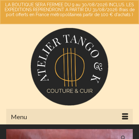
LA BOUTIQUE SERA FERMEE DU 9 au 30/08/2026 INCLUS. LES
EXPEDITIONS REPRENDRONT A PARTIR DU 31/08/2026 (frais de
port offerts en France métropolitaineà partir de 100 € d'achats )
Votre panier
-
0,00
€
Ignorer
Menu