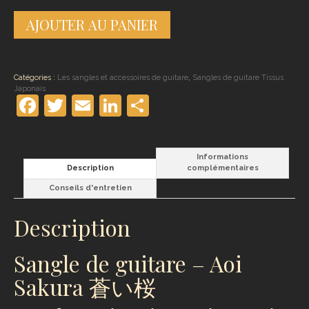
quantité
AJOUTER AU PANIER
de
Sangle
de
guitare
–
Catégories :
Les sangles et accessoires de guitare
,
Sangles de guitare Tissus
Aoi
Japonais
Sakura
Facebook
Twitter
Email
LinkedIn
Partager
蒼
い
桜
Informations
Description
complémentaires
Conseils d'entretien
Description
Sangle de guitare – Aoi
Sakura 蒼い桜