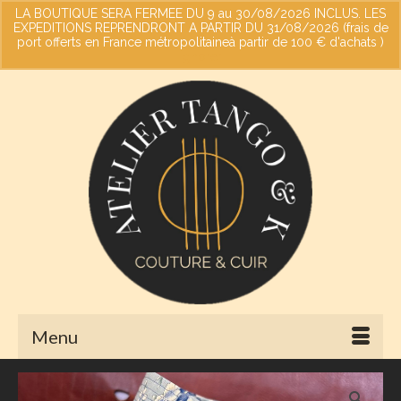
LA BOUTIQUE SERA FERMEE DU 9 au 30/08/2026 INCLUS. LES
EXPEDITIONS REPRENDRONT A PARTIR DU 31/08/2026 (frais de
port offerts en France métropolitaineà partir de 100 € d'achats )
Votre panier
-
0,00
€
Ignorer
Menu