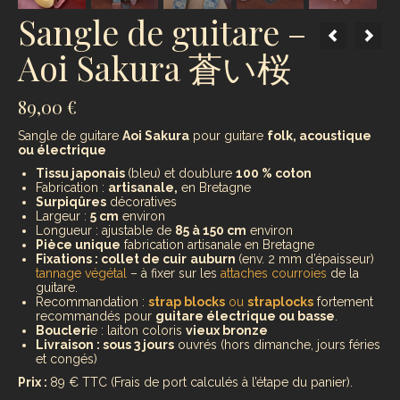
Sangle de guitare –
Aoi Sakura 蒼い桜
89,00
€
Sangle de guitare
Aoi Sakura
pour guitare
folk, acoustique
ou électrique
Tissu japonais
(bleu) et doublure
100 % coton
Fabrication :
artisanale,
en Bretagne
Surpiqûres
décoratives
Largeur :
5 cm
environ
Longueur : ajustable de
85 à 150 cm
environ
Pièce unique
fabrication artisanale en Bretagne
Fixations : collet de cuir
auburn
(env. 2 mm d’épaisseur)
tannage végétal
– à fixer sur les
attaches courroies
de la
guitare.
Recommandation :
strap blocks
ou
straplocks
fortement
recommandés pour
guitare électrique ou basse
.
Boucleri
e : laiton coloris
vieux bronze
Livraison : sous 3 jours
ouvrés (hors dimanche, jours féries
et congés)
Prix :
89 € TTC (Frais de port calculés à l’étape du panier).