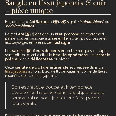
Sangle en tissu japonais & cuir
– pièce unique
En japonais,
« Aoi Sakura » (蒼い桜)
signifie
“
sakura bleus
”
ou
“
cerisiers bleutés
”
.
Le mot
Aoi (蒼い)
désigne un
bleu profond
et légèrement
patiné, souvent associé à la
sérénité
, au temps qui passe et
aux paysages empreints de
nostalgie
.
Les
sakura (桜)
,
fleurs de cerisier
emblématiques du Japon,
symbolisent quant à elles la
beauté éphémère
, les
instants
précieux
et la
délicatesse
du vivant.
Cette
sangle de guitare artisanale
est réalisée dans un
tissu japonais
au fond bleu vieilli, délicatement orné de fleurs
inspirées des cerisiers japonais.
Son esthétique douce et intemporelle
évoque les tissus anciens, les objets que le
temps patine sans jamais leur faire perdre
leur beauté.
Elle convient aux guitares
électriques, folk et acoustiques
.