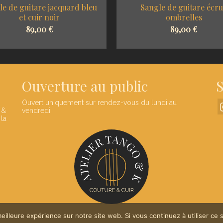
le de guitare jacquard bleu
Sangle de guitare écr
et cuir noir
ombrelles
89,00
€
89,00
€
SELECT OPTIONS
SELECT OPTIONS
Ouverture au public
S
Ouvert uniquement sur rendez-vous du lundi au
 &
vendredi
 la
eilleure expérience sur notre site web. Si vous continuez à utiliser ce