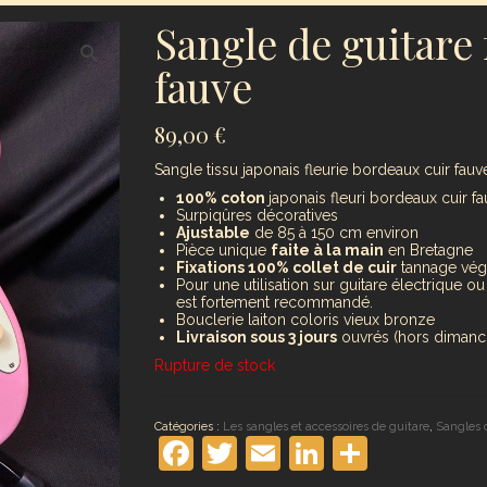
Sangle de guitare 
fauve
89,00
€
Sangle tissu japonais fleurie bordeaux cuir fauv
100% coton
japonais fleuri bordeaux cuir f
Surpiqûres décoratives
Ajustable
de 85 à 150 cm environ
Pièce unique
faite à la main
en Bretagne
Fixations 100% collet de cuir
tannage végét
Pour une utilisation sur guitare électrique o
est fortement recommandé.
Bouclerie laiton coloris vieux bronze
Livraison sous 3 jours
ouvrés (hors dimanch
Rupture de stock
Catégories :
Les sangles et accessoires de guitare
,
Sangles 
Facebook
Twitter
Email
LinkedIn
Partag