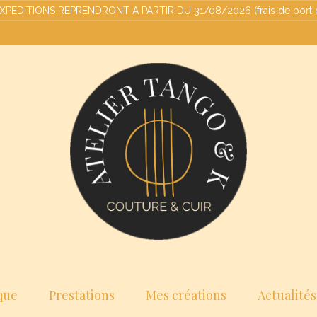
ITIONS REPRENDRONT A PARTIR DU 31/08/2026 (frais de port offert
que
Prestations
Mes créations
Actualités