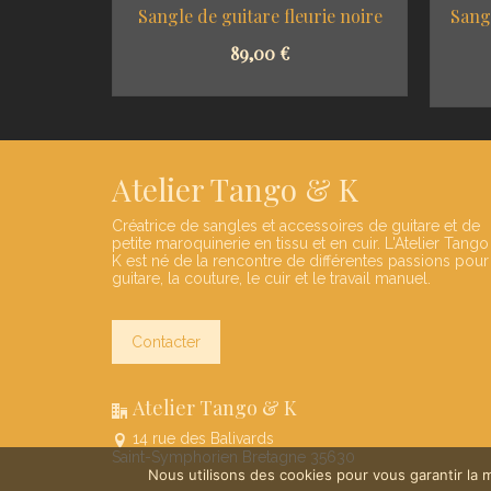
effet jean
Sangle de guitare fleurie noire
Sang
89,00
€
NS
SELECT OPTIONS
Atelier Tango & K
Créatrice de sangles et accessoires de guitare et de
petite maroquinerie en tissu et en cuir. L'Atelier Tango
K est né de la rencontre de différentes passions pour
guitare, la couture, le cuir et le travail manuel.
Contacter
Atelier Tango & K
14 rue des Balivards
Saint-Symphorien Bretagne 35630
Nous utilisons des cookies pour vous garantir la m