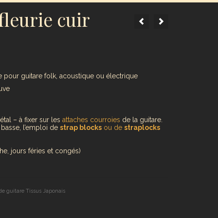
fleurie cuir
e pour guitare folk, acoustique ou électrique
auve
al – à fixer sur les
attaches courroies
de la guitare.
u basse, l’emploi de
strap blocks
ou de
straplocks
e, jours féries et congés)
de guitare Tissus Japonais
er