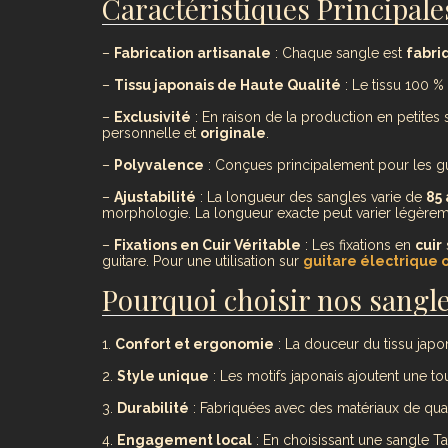
Caractéristiques Principales
–
Fabrication artisanale
: Chaque sangle est
fabri
–
Tissu japonais de Haute Qualité
: Le tissu 100 % 
–
Exclusivité
: En raison de la production en petites 
personnelle et
originale
.
–
Polyvalence
: Conçues principalement pour les gui
–
Ajustabilité
: La longueur des sangles varie de
85 
morphologie. La longueur exacte peut varier légère
–
Fixations en Cuir Véritable
: Les fixations en
cuir
guitare. Pour une utilisation sur
guitare électrique 
Pourquoi choisir nos sangle
1.
Confort et ergonomie
: La douceur du tissu jap
2.
Style unique
: Les motifs japonais ajoutent une to
3.
Durabilité
: Fabriquées avec des matériaux de quali
4.
Engagement local
: En choisissant une sangle T