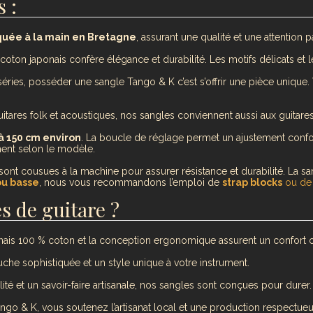
 :
quée à la main en Bretagne
, assurant une qualité et une attention pa
coton japonais confère élégance et durabilité. Les motifs délicats et le
séries, posséder une sangle Tango & K c’est s’offrir une pièce unique.
tares folk et acoustiques, nos sangles conviennent aussi aux guitares
à 150 cm environ
. La boucle de réglage permet un ajustement confor
ment selon le modèle.
sont cousues à la machine pour assurer résistance et durabilité. La sa
ou basse
, nous vous recommandons l’emploi de
strap blocks
ou d
s de guitare ?
onais 100 % coton et la conception ergonomique assurent un confort 
uche sophistiquée et un style unique à votre instrument.
té et un savoir-faire artisanale, nos sangles sont conçues pour durer.
ango & K, vous soutenez l’artisanat local et une production respectue