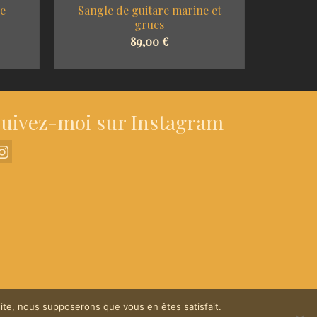
ue
Sangle de guitare marine et
Sangle 
grues
89,00
€
SELECT OPTIONS
S
uivez-moi sur Instagram
 site, nous supposerons que vous en êtes satisfait.