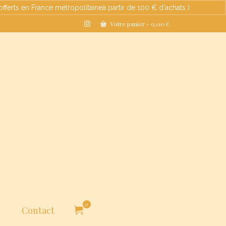
s en France métropolitaineà partir de 100 € d'achats )
Ignorer
Votre panier
-
0,00
€
0
Contact