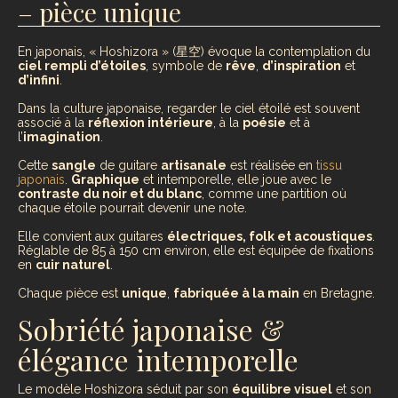
– pièce unique
En japonais, « Hoshizora » (星空) évoque la contemplation du
ciel rempli d’étoiles
, symbole de
rêve
,
d’inspiration
et
d’infini
.
Dans la culture japonaise, regarder le ciel étoilé est souvent
associé à la
réflexion intérieure
, à la
poésie
et à
l’
imagination
.
Cette
sangle
de guitare
artisanale
est réalisée en
tissu
japonais
.
Graphique
et intemporelle, elle joue avec le
contraste du noir et du blanc
, comme une partition où
chaque étoile pourrait devenir une note.
Elle convient aux guitares
électriques, folk et acoustiques
.
Réglable de 85 à 150 cm environ, elle est équipée de fixations
en
cuir naturel
.
Chaque pièce est
unique
,
fabriquée à la main
en Bretagne.
Sobriété japonaise &
élégance intemporelle
Le modèle Hoshizora séduit par son
équilibre visuel
et son