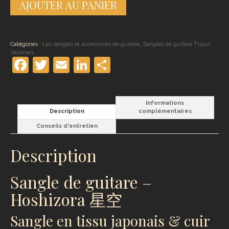
AJOUTER AU PANIER
de
Sangle
de
guitare
Hoshizora
Catégories :
Les sangles et accessoires de guitare
,
Sangles de guitare Tissus
Japonais
Facebook
Twitter
Email
LinkedIn
Partager
Informations
Description
complémentaires
Conseils d'entretien
Description
Sangle de guitare –
Hoshizora 星空
Sangle en tissu japonais & cuir