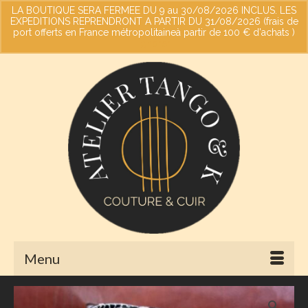
LA BOUTIQUE SERA FERMEE DU 9 au 30/08/2026 INCLUS. LES
EXPEDITIONS REPRENDRONT A PARTIR DU 31/08/2026 (frais de
port offerts en France métropolitaineà partir de 100 € d'achats )
Votre panier
-
0,00
€
Ignorer
Menu