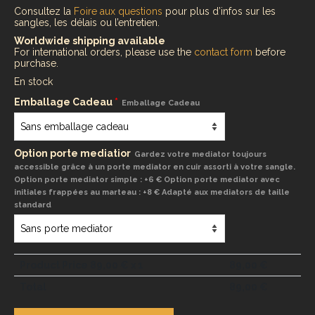
Consultez la
Foire aux questions
pour plus d’infos sur les
sangles, les délais ou l’entretien.
Worldwide shipping available
For international orders, please use the
contact form
before
purchase.
En stock
Emballage Cadeau
*
Emballage Cadeau
Option porte mediatior
Gardez votre mediator toujours
accessible grâce à un porte mediator en cuir assorti à votre sangle.
Option porte mediator simple : +6 € Option porte mediator avec
initiales frappées au marteau : +8 € Adapté aux mediators de taille
standard
Product Price
89,00
€ x 1
89,00
€
Total
89,00
€
quantité