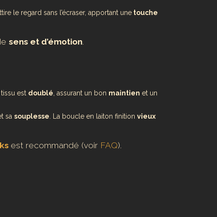
ire le regard sans l’écraser, apportant une
touche
de
sens et d’émotion
.
 tissu est
doublé
, assurant un bon
maintien
et un
t sa
souplesse
. La boucle en laiton finition
vieux
cks
est recommandé (voir
FAQ
).