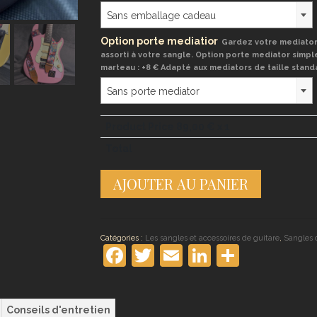
Sans emballage cadeau
Option porte mediatior
Gardez votre mediator 
assorti à votre sangle. Option porte mediator simpl
marteau : +8 € Adapté aux mediators de taille stand
Sans porte mediator
Product Price
89,00
€ x 1
Total
quantité
AJOUTER AU PANIER
de
Sangle
de
guitare
Hanayome
Catégories :
Les sangles et accessoires de guitare
,
Sangles 
Facebook
Twitter
Email
LinkedIn
Partag
Conseils d'entretien