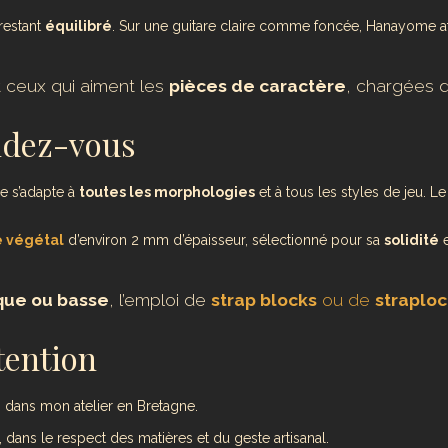
 restant
équilibré
. Sur une guitare claire comme foncée, Hanayome att
t ceux qui aiment les
pièces de caractère
, chargées 
endez-vous
e s’adapte à
toutes les morphologies
et à tous les styles de jeu. Le
 végétal
d’environ 2 mm d’épaisseur, sélectionné pour sa
solidité
e
ique ou basse
, l’emploi de
strap blocks
ou de
straplo
tention
n
dans mon atelier en Bretagne.
dans le respect des matières et du geste artisanal.