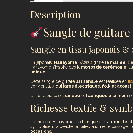
Description
Sangle de guita
Sangle en tissu japonais & 
En japonais,
Hanayome
(花嫁) signifie
la mariée
. C
Hanayome s’inspire des
kimonos de cérémonie
, a
unique
.
Cette sangle de guitare
artisanale
est réalisée en
ti
convient aux
guitares électriques, folk et acoust
Chaque pièce est
unique
et
fabriquée à la main
en
Richesse textile & symb
Le modèle Hanayome se distingue par la
densité
et
symbolisent la beauté, la célébration et le passage. 
occasions
.