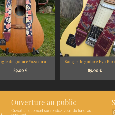
ngle de guitare Yozakura
Sangle de guitare Ryū Bor
89,00
€
89,00
€
SELECT OPTIONS
SELECT OPTIONS
Ouverture au public
S
Ouvert uniquement sur rendez-vous du lundi au
 &
vendredi