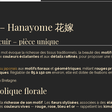
re – Hanayome 花嫁
cuir – pièce unique
e mot évoque la richesse des tissus traditionnels, la beauté des
motifs
ux
couleurs éclatantes
et aux
détails raffinés
, pour proposer une 
ssu japonais
aux
motifs floraux
et
géométriques
, mêlant
rouges p
iques
. Réglable de
85 à 150 cm
environ, elle est dotée de fixations e
 Bretagne.
olique florale
 la
richesse de son motif
. Les
fleurs stylisées
, associées à des
él
Les
couleurs vives
—
rouge, rose, bleu et or
— rappellent les
kimo