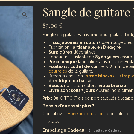
Sangle de guitar
89,00
€
Sangle de guitare Hanayome pour guitare
folk
Tissu japonais en coton
(rose, rouge bleu 
Fabrication :
artisanale,
en Bretagne
Surpiqûres
décoratives
Longueur : ajustable de
85 à 150 cm
enviro
Pièce unique
fabrication artisanale en Bret
Fixations : collet de cuir
(env. 2 mm d’épa
courroies
de la guitare.
Recommandation :
strap blocks
ou
strapl
électrique ou basse
.
Boucleri
e : laiton coloris
vieux bronze
Livraison : sous 3 jours
ouvrés (hors dimanc
Prix :
89 € TTC (Frais de port calculés à l’étape 
Besoin d’en savoir plus ?
Consultez la
Foire aux questions
pour plus d’inf
En stock
Emballage Cadeau
*
Emballage Cadeau