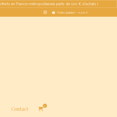
s en France métropolitaineà partir de 100 € d'achats )
Ignorer
Votre panier
-
0,00
€
0
Contact