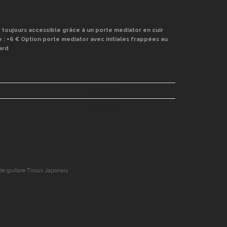
toujours accessible grâce à un porte mediator en cuir
e : +6 € Option porte mediator avec initiales frappées au
ard
89,00
€
89,00
€
de guitare Tissus Japonais
er