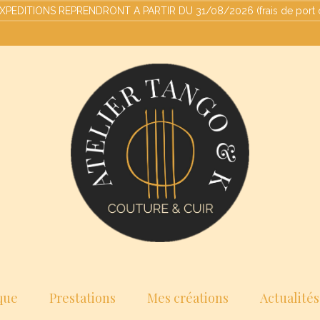
ITIONS REPRENDRONT A PARTIR DU 31/08/2026 (frais de port offert
que
Prestations
Mes créations
Actualités