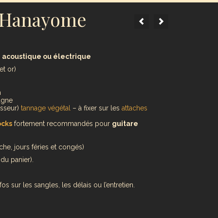
e Hanayome
, acoustique ou électrique
et or)
n
agne
isseur)
tannage végétal
– à fixer sur les
attaches
ocks
fortement recommandés pour
guitare
he, jours féries et congés)
du panier).
os sur les sangles, les délais ou l’entretien.