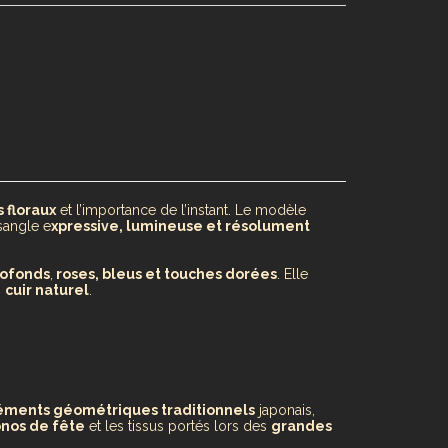
 floraux
et l’importance de l’instant. Le modèle
sangle e
xpressive, lumineuse et résolument
rofonds
,
roses, bleus et touches dorées
. Elle
n
cuir naturel
.
éments géométriques traditionnels
japonais,
nos de fête
et les tissus portés lors des
grandes