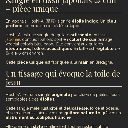
– pièce unique
En japonais, Hoshi-Ai (星藍), signifie
étoile indigo
. Un
bleu
profond
, comme un ciel d’été au Japon
Hoshi-Ai est une sangle de guitare
artisanale
en
tissu
japonais
dont les fixations sont en
collet de cuir
tannage
végétal coloris bleu paon. Elle convient aux guitares
électriques, folk et acoustiques
. Sa taille est
réglable
de
85 à 150 cm environ.
Cette
pièce unique
est fabriquée
à la main
en Bretagne.
Un tissage qui évoque la toile de
jean
Hoshi-Ai, est une sangle
originale
ponctuée de petites fleurs
semblables à des
étoiles
.
Cette sangle mêle
rusticité
et
délicatesse
, force et poésie,
et se marie aussi bien avec une
guitare naturelle
qu’avec un
instrument au look plus tranché
.
Elle donne du
style
et attire l’œil, tout en restant subtile.