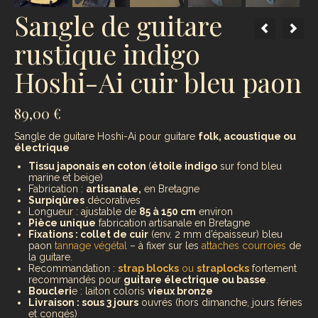
Sangle de guitare
rustique indigo
Hoshi-Ai cuir bleu paon
89,00
€
Sangle de guitare Hoshi-Ai pour guitare
folk, acoustique ou
électrique
Tissu japonais en coton
(
étoile indigo
sur fond bleu
marine et beige)
Fabrication :
artisanale,
en Bretagne
Surpiqûres
décoratives
Longueur : ajustable de
85 à 150 cm
environ
Pièce unique
fabrication artisanale en Bretagne
Fixations : collet de cuir
(env. 2 mm d’épaisseur) bleu
paon
tannage végétal
– à fixer sur les
attaches courroies
de
la guitare.
Recommandation :
strap blocks
ou
straplocks
fortement
recommandés pour
guitare électrique ou basse
.
Boucleri
e : laiton coloris
vieux bronze
Livraison : sous 3 jours
ouvrés (hors dimanche, jours féries
et congés)