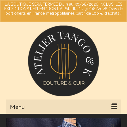
LA BOUTIQUE SERA FERMEE DU 9 au 30/08/2026 INCLUS. LES
EXPEDITIONS REPRENDRONT A PARTIR DU 31/08/2026 (frais de
port offerts en France métropolitaineà partir de 100 € d'achats )
Votre panier
-
0,00
€
Ignorer
Menu