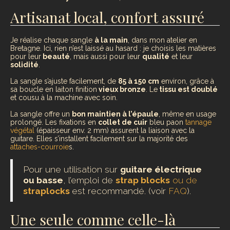
Artisanat local, confort assuré
Je réalise chaque sangle
à la main
, dans mon atelier en
Bretagne. Ici, rien n’est laissé au hasard : je choisis les matières
pour leur
beauté
, mais aussi pour leur
qualité
et leur
solidité
.
La sangle s’ajuste facilement, de
85 à 150 cm
environ, grâce à
sa boucle en laiton finition
vieux bronze
. Le
tissu est doublé
et cousu à la machine avec soin.
La sangle offre un
bon maintien à l’épaule
, même en usage
prolongé. Les fixations en
collet de cuir
bleu paon
tannage
végétal
(épaisseur env. 2 mm) assurent la liaison avec la
guitare. Elles s’installent facilement sur la majorité des
attaches-courroie
s.
Pour une utilisation sur
guitare électrique
ou basse
, l’emploi de
strap blocks
ou de
straplocks
est recommandé. (voir
FAQ
).
Une seule comme celle-là