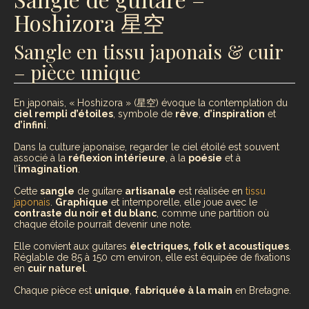
Hoshizora 星空
Sangle en tissu japonais & cuir
– pièce unique
En japonais, « Hoshizora » (星空) évoque la contemplation du
ciel rempli d’étoiles
, symbole de
rêve
,
d’inspiration
et
d’infini
.
Dans la culture japonaise, regarder le ciel étoilé est souvent
associé à la
réflexion intérieure
, à la
poésie
et à
l’
imagination
.
Cette
sangle
de guitare
artisanale
est réalisée en
tissu
japonais
.
Graphique
et intemporelle, elle joue avec le
contraste du noir et du blanc
, comme une partition où
chaque étoile pourrait devenir une note.
Elle convient aux guitares
électriques, folk et acoustiques
.
Réglable de 85 à 150 cm environ, elle est équipée de fixations
en
cuir naturel
.
Chaque pièce est
unique
,
fabriquée à la main
en Bretagne.