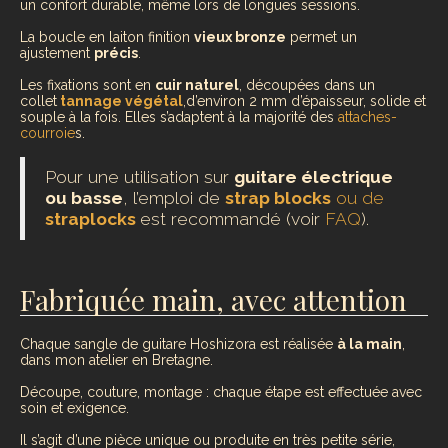
un confort durable, même lors de longues sessions.
La boucle en laiton finition
vieux bronze
permet un
ajustement
précis
.
Les fixations sont en
cuir naturel
, découpées dans un
collet
tannage végétal
,d’environ 2 mm d’épaisseur, solide et
souple à la fois. Elles s’adaptent à la majorité des
attaches-
courroie
s.
Pour une utilisation sur
guitare électrique
ou basse
, l’emploi de
strap blocks
ou de
straplocks
est recommandé (voir
FAQ
).
Fabriquée main, avec attention
Chaque sangle de guitare Hoshizora est réalisée
à la main
,
dans mon atelier en Bretagne.
Découpe, couture, montage : chaque étape est effectuée avec
soin et exigence.
Il s’agit d’une pièce unique ou produite en très petite série,