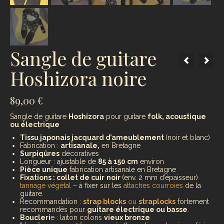
Sangle de guitare
Hoshizora noire
89,00
€
Sangle de guitare
Hoshizora
pour guitare
folk, acoustique
ou électrique
Tissu japonais jacquard d’ameublement
(noir et blanc)
Fabrication :
artisanale,
en Bretagne
Surpiqûres
décoratives
Longueur : ajustable de
85 à 150 cm
environ
Pièce unique
fabrication artisanale en Bretagne
Fixations : collet de cuir
noir
(env. 2 mm d’épaisseur)
tannage végétal
– à fixer sur les
attaches courroies
de la
guitare.
Recommandation :
strap blocks
ou
straplocks
fortement
recommandés pour
guitare électrique ou basse
.
Boucleri
e : laiton coloris
vieux bronze