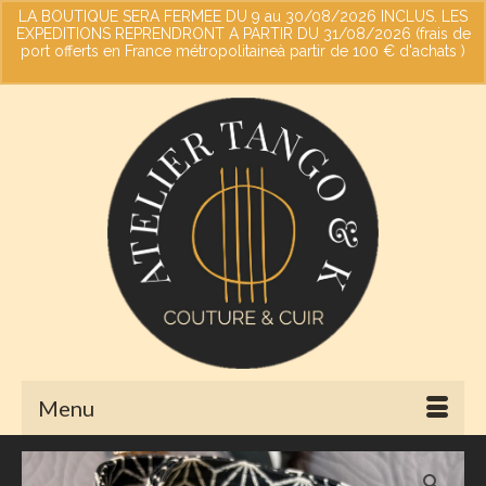
LA BOUTIQUE SERA FERMEE DU 9 au 30/08/2026 INCLUS. LES
EXPEDITIONS REPRENDRONT A PARTIR DU 31/08/2026 (frais de
port offerts en France métropolitaineà partir de 100 € d'achats )
Votre panier
-
0,00
€
Ignorer
Menu