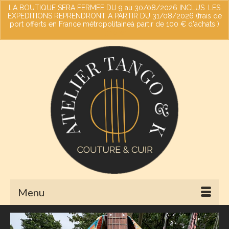
LA BOUTIQUE SERA FERMEE DU 9 au 30/08/2026 INCLUS. LES
EXPEDITIONS REPRENDRONT A PARTIR DU 31/08/2026 (frais de
port offerts en France métropolitaineà partir de 100 € d'achats )
Votre panier
-
0,00
€
Ignorer
Menu