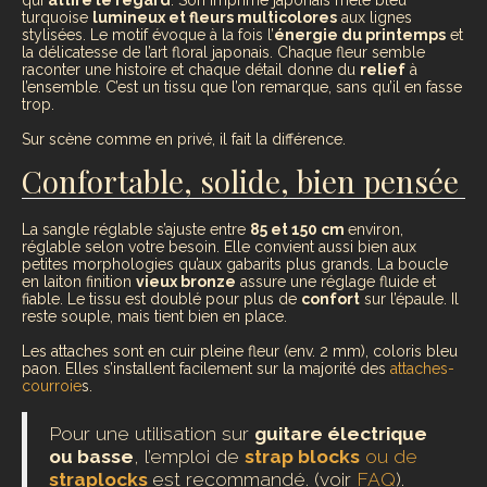
qui
attire le regard
. Son imprimé japonais mêle bleu
turquoise
lumineux et fleurs multicolores
aux lignes
stylisées. Le motif évoque à la fois l’
énergie du printemps
et
la délicatesse de l’art floral japonais. Chaque fleur semble
raconter une histoire et chaque détail donne du
relief
à
l’ensemble. C’est un tissu que l’on remarque, sans qu’il en fasse
trop.
Sur scène comme en privé, il fait la différence.
Confortable, solide, bien pensée
La sangle réglable s’ajuste entre
85 et 150 cm
environ,
réglable selon votre besoin. Elle convient aussi bien aux
petites morphologies qu’aux gabarits plus grands. La boucle
en laiton finition
vieux bronze
assure une réglage fluide et
fiable. Le tissu est doublé pour plus de
confort
sur l’épaule. Il
reste souple, mais tient bien en place.
Les attaches sont en cuir pleine fleur (env. 2 mm), coloris bleu
paon. Elles s’installent facilement sur la majorité des
attaches-
courroie
s.
Pour une utilisation sur
guitare électrique
ou basse
, l’emploi de
strap blocks
ou de
straplocks
est recommandé. (voir
FAQ
).