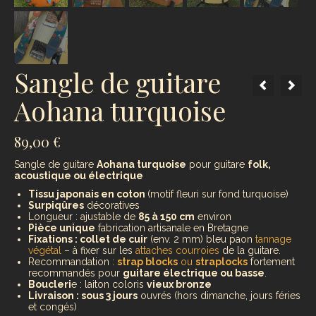
Sangle de guitare
Aohana turquoise
89,00
€
Sangle de guitare
Aohana turquoise
pour guitare
folk,
acoustique ou électrique
Tissu japonais en coton
(motif fleuri sur fond turquoise)
Surpiqûres
décoratives
Longueur : ajustable de
85 à 150 cm
environ
Pièce unique
fabrication artisanale en Bretagne
Fixations : collet de cuir
(env. 2 mm) bleu paon
tannage
végétal
– à fixer sur les
attaches courroies
de la guitare.
Recommandation :
strap blocks
ou
straplocks
fortement
recommandés pour
guitare électrique ou basse
.
Boucleri
e : laiton coloris
vieux bronze
Livraison : sous 3 jours
ouvrés (hors dimanche, jours féries
et congés)