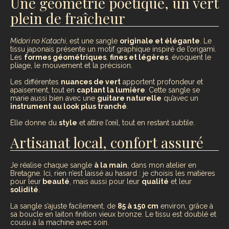
Une géométrie poétique, un vert
plein de fraîcheur
Midori no Katachi
, est une sangle
originale et élégante
. Le
tissu japonais présente un motif graphique inspiré de l’origami.
Les
formes géométriques
,
fines et légères
, évoquent le
pliage, le mouvement et la précision.
Les différentes
nuances de vert
apportent profondeur et
apaisement, tout en
captant la lumière
. Cette sangle se
marie aussi bien avec une
guitare naturelle
qu’avec un
instrument au look plus tranché
.
Elle donne du
style
et attire l’œil, tout en restant subtile.
Artisanat local, confort assuré
Je réalise chaque sangle
à la main
, dans mon atelier en
Bretagne. Ici, rien n’est laissé au hasard : je choisis les matières
pour leur
beauté
, mais aussi pour leur
qualité
et leur
solidité
.
La sangle s’ajuste facilement, de
85 à 150 cm
environ, grâce à
sa boucle en laiton finition vieux bronze. Le tissu est doublé et
cousu à la machine avec soin.