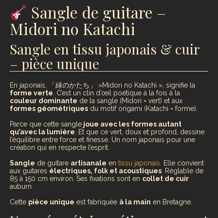
Sangle de guitare –
Midori no Katachi
Sangle en tissu japonais & cuir
– pièce unique
En japonais, 「緑のかたち」 »Midori no Katachi », signifie la
forme verte
. C’est un clin d’œil poétique à la fois à la
couleur dominante
de la sangle (Midori = vert) et aux
formes géométriques
du motif origami (Katachi = forme).
Parce que cette sangle
joue avec les formes autant
qu’avec la lumière
. Et que ce vert, doux et profond, dessine
l’équilibre entre force et finesse. Un nom japonais pour une
création qui en respecte l’esprit.
Sangle
de guitare
artisanale
en
tissu japonais
. Elle convient
aux guitares
électriques, folk et acoustiques
. Réglable de
85 à 150 cm environ. Ses fixations sont en
collet de cuir
auburn.
Cette
pièce unique
est fabriquée
à la main
en Bretagne.