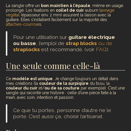
La sangle offre un
bon maintien à l’épaule
, même en usage
prolongé. Les fixations en
collet de cuir
auburn
tannage
végétal
(épaisseur env. 2 mm) assurent la liaison avec la
guitare. Elles s’installent facilement sur la majorité des
attaches-courroie
s.
Pour une utilisation sur
guitare électrique
ou basse
, l’emploi de
strap blocks
ou de
straplocks
est recommandé. (voir
FAQ
).
Une seule comme celle-là
Ce
modèle est unique
. Je change toujours un détail dans
mes créations (la
couleur de la surpiqûre
du tissu, la
couleur du cuir
et/
ou de sa couture
par exemple). C’est une
sangle qui raconte une histoire : celle d’une pièce faite à la
main, avec soin, intention et passion.
Ce que tu portes, personne d’autre ne le
porte. C’est aussi ça, choisir l’artisanat.