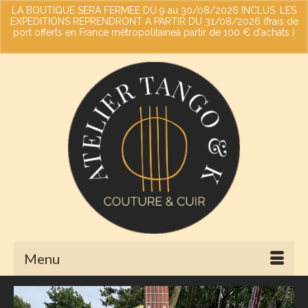
LA BOUTIQUE SERA FERMEE DU 9 au 30/08/2026 INCLUS. LES
EXPEDITIONS REPRENDRONT A PARTIR DU 31/08/2026 (frais de
port offerts en France métropolitaineà partir de 100 € d'achats )
Votre panier
-
0,00
€
Ignorer
Menu