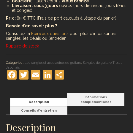
Boucleri
e : laiton coloris
vieux bronze
Livraison : sous 3 jours
ouvrés (hors dimanche, jours féries
et congés)
Prix :
89 € TTC (Frais de port calculés à l’étape du panier).
Besoin d’en savoir plus ?
Consultez la
Foire aux questions
pour plus d’infos sur les
sangles, les délais ou l’entretien.
Rupture de stock
Catégories :
Les sangles et accessoires de guitare
,
Sangles de guitare Tissus
Japonais
Facebook
Twitter
Email
LinkedIn
Partager
Informations
Description
complémentaires
Conseils d'entretien
Description