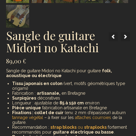
Sangle de guitare
Midori no Katachi
89,00
€
Sangle de guitare Midori no Katachi pour guitare
folk,
acoustique ou électrique
Tissu japonais en coton
(vert, motifs géométriques type
origami)
Fabrication :
artisanale,
en Bretagne
Surpiqûres
décoratives
Longueur : ajustable de
85 à 150 cm
environ
Pièce unique
fabrication artisanale en Bretagne
Fixations : collet de cuir
(env. 2 mm d’épaisseur) auburn
tannage végétal
– à fixer sur les
attaches courroies
de la
guitare.
Recommandation :
strap blocks
ou
straplocks
fortement
recommandés pour
guitare électrique ou basse
.